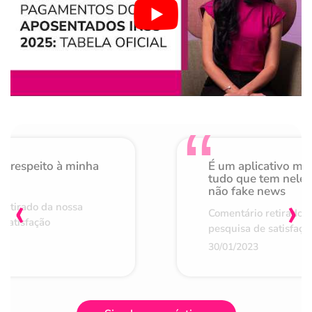
o respeito à minha
É um aplicativo mu
de
tudo que tem nele 
não fake news
‹
›
retirado da nossa
Comentário retirado 
 satisfação
pesquisa de satisfaçã
30/01/2023