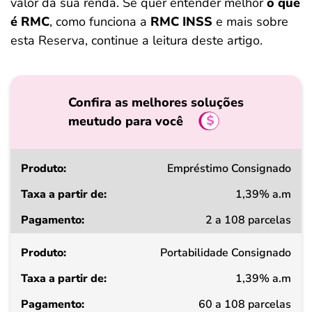
valor da sua renda. Se quer entender melhor
o que
é RMC
, como funciona a
RMC INSS
e mais sobre
esta Reserva, continue a leitura deste artigo.
Confira as melhores soluções
meutudo para você
Produto
Empréstimo Consignado
1,39% a.m
Taxa
2 a 108 parcelas
a
partir
de
Portabilidade Consignado
1,39% a.m
Pagamento
60 a 108 parcelas