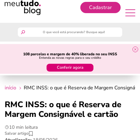
Cadastrar
Cadastrar
meutudo
108 parcelas e margem de 40% liberada no seu INSS
Entenda as novas regras para o seu crédito
guia do trabalhador
Conferir agora
finanças
início
RMC INSS: o que é Reserva de Margem Consignável
benefícios
RMC INSS: o que é Reserva de
Margem Consignável e cartão
crédito fácil
10 min leitura
últimas notícias
Salvar artigo