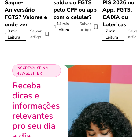
Saque-
saldo do FGTS
PIS 2026 no
Aniversário
pelo CPF ou app
App, FGTS,
FGTS? Valores e
com o celular?
CAIXA ou
onde ver
Lotéricas
14 min
Salvar
artigo
Leitura
9 min
7 min
Salvar
Salv
artigo
arti
Leitura
Leitura
INSCREVA-SE NA
NEWSLETTER
Receba
dicas e
informações
relevantes
pro seu dia
a dia