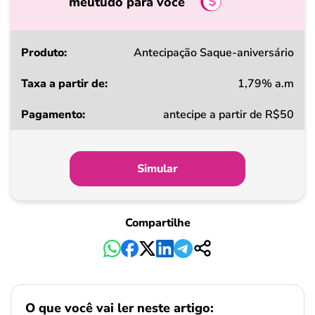
meutudo para você
Produto
Antecipação Saque-aniversário
1,79% a.m
Taxa
antecipe a partir de R$50
a
partir
de
Simular
Pagamento
Compartilhe
O que você vai ler neste artigo: