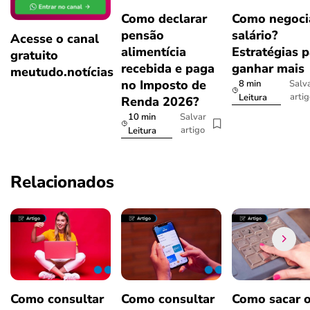
Como declarar
Como negoci
pensão
salário?
Acesse o canal
alimentícia
Estratégias p
gratuito
recebida e paga
ganhar mais
meutudo.notícias
no Imposto de
8 min
Salv
arti
Leitura
Renda 2026?
10 min
Salvar
artigo
Leitura
Relacionados
Como consultar
Como consultar
Como sacar 