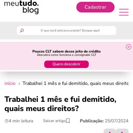
Cadastrar
Cadastrar
meutudo
Poucos CLT sabem desse jeito de crédito
Descubra como funciona o consignado CLT
guia do trabalhador
Quero descobrir
finanças
início
Trabalhei 1 mês e fui demitido, quais meus direitos
benefícios
Trabalhei 1 mês e fui demitido,
quais meus direitos?
crédito fácil
4 min leitura
Publicação:
25/07/2024
Salvar artigo
últimas notícias