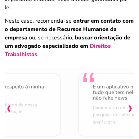
lei.
Neste caso, recomenda-se
entrar em contato com
o departamento de Recursos Humanos da
empresa
ou, se necessário,
buscar orientação de
um advogado especializado em
Direitos
Trabalhistas
.
o respeito à minha
É um aplicativo mu
de
tudo que tem nele 
não fake news
‹
›
retirado da nossa
Comentário retirado 
 satisfação
pesquisa de satisfaçã
30/01/2023