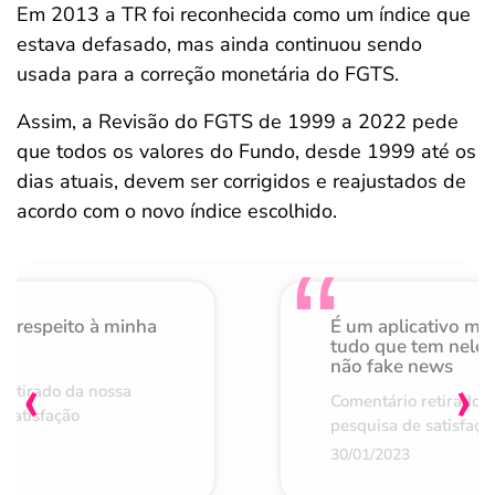
Em 2013 a TR foi reconhecida como um índice que
estava defasado, mas ainda continuou sendo
usada para a correção monetária do FGTS.
Assim, a Revisão do FGTS de 1999 a 2022 pede
que todos os valores do Fundo, desde 1999 até os
dias atuais, devem ser corrigidos e reajustados de
acordo com o novo índice escolhido.
o respeito à minha
É um aplicativo mu
de
tudo que tem nele 
não fake news
‹
›
retirado da nossa
Comentário retirado 
 satisfação
pesquisa de satisfaçã
30/01/2023