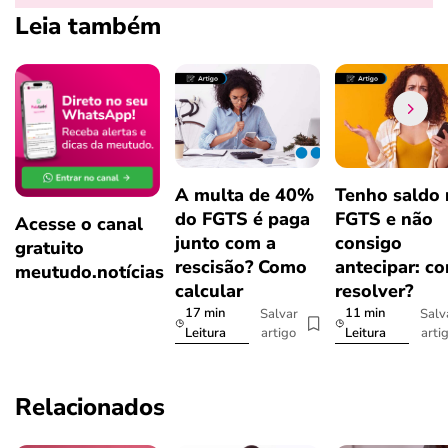
Leia também
A multa de 40%
Tenho saldo
do FGTS é paga
FGTS e não
Acesse o canal
junto com a
consigo
gratuito
rescisão? Como
antecipar: c
meutudo.notícias
calcular
resolver?
17 min
11 min
Salvar
Salv
artigo
arti
Leitura
Leitura
Relacionados