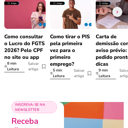
Como consultar
Como tirar o PIS
Carta de
o Lucro do FGTS
pela primeira
demissão co
2026? Pelo CPF
vez para o
aviso prévio:
no site ou app
primeiro
pedido pront
emprego?
dicas
8 min
Salvar
artigo
Leitura
5 min
9 min
Salvar
Salv
artigo
arti
Leitura
Leitura
INSCREVA-SE NA
NEWSLETTER
Receba