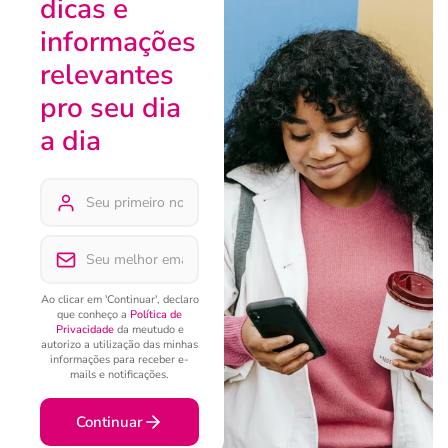
dicas e
informações
relevantes
pro seu dia
a dia
Ao clicar em 'Continuar', declaro
que conheço a
Política de
Privacidade
da meutudo e
autorizo a utilização das minhas
informações para receber e-
mails e notificações.
Continuar