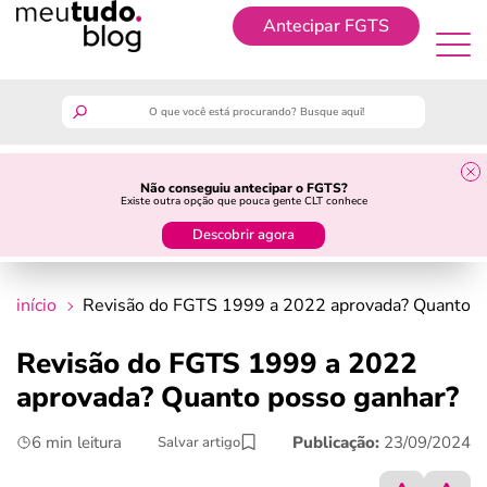
Antecipar FGTS
Antecipar FGTS
meutudo
Não conseguiu antecipar o FGTS?
Existe outra opção que pouca gente CLT conhece
guia do trabalhador
Descobrir agora
finanças
início
Revisão do FGTS 1999 a 2022 aprovada? Quanto p
benefícios
Revisão do FGTS 1999 a 2022
aprovada? Quanto posso ganhar?
crédito fácil
6 min leitura
Publicação:
23/09/2024
Salvar artigo
últimas notícias