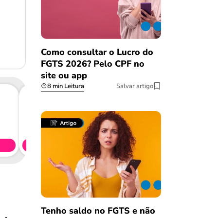
Como consultar o Lucro do
FGTS 2026? Pelo CPF no
site ou app
8 min Leitura
Salvar artigo
Consig
CL
Simule 
Tenho saldo no FGTS e não