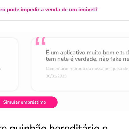
ro pode impedir a venda de um imóvel?
É um aplicativo muito bom e tu
tem nele é verdade, não fake n
o
Comentário retirado da nossa pesquisa de 
30/01/2023
Simular empréstimo
re quinhão hereditário e