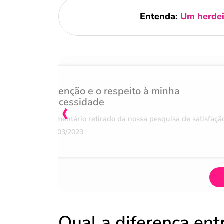
Entenda:
Um herdei
Atenção e o respeito à minha
‹
necessidade
Comentário retirado da nossa pesquisa de satisfaçã
07/03/2023
Qual a diferença ent