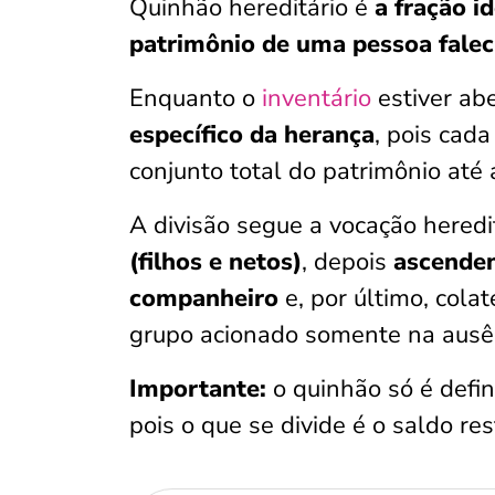
Quinhão hereditário é
a fração id
patrimônio de uma pessoa falec
Enquanto o
inventário
estiver ab
específico da herança
, pois cad
conjunto total do patrimônio até 
A divisão segue a vocação heredit
(filhos e netos)
, depois
ascenden
companheiro
e, por último, cola
grupo acionado somente na ausên
Importante:
o quinhão só é defin
pois o que se divide é o saldo re