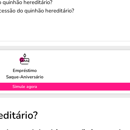
 quinhão hereditário?
cessão do quinhão hereditário?
Empréstimo
Saque-Aniversário
Simule agora
ditário?