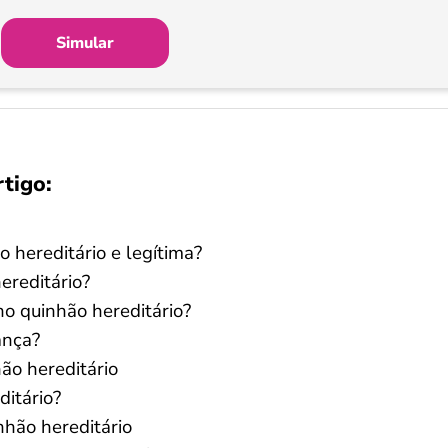
Simular
rtigo:
o hereditário e legítima?
ereditário?
no quinhão hereditário?
ança?
ão hereditário
ditário?
nhão hereditário