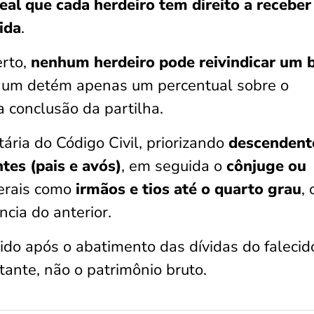
eal que cada herdeiro tem direito a receber
ida
.
erto,
nenhum herdeiro pode reivindicar um
a um detém apenas um percentual sobre o
a conclusão da partilha.
ária do Código Civil, priorizando
descendent
tes (pais e avós)
, em seguida o
cônjuge ou
terais como
irmãos e tios até o quarto grau
,
cia do anterior.
ido após o abatimento das dívidas do falecid
stante, não o patrimônio bruto.