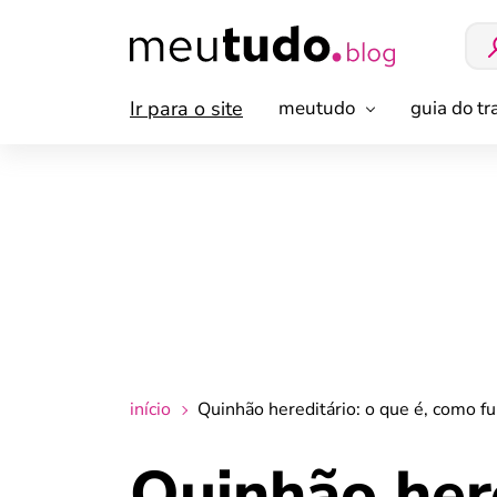
Ir para o site
meutudo
guia do t
início
Quinhão hereditário: o que é, como fu
Quinhão here