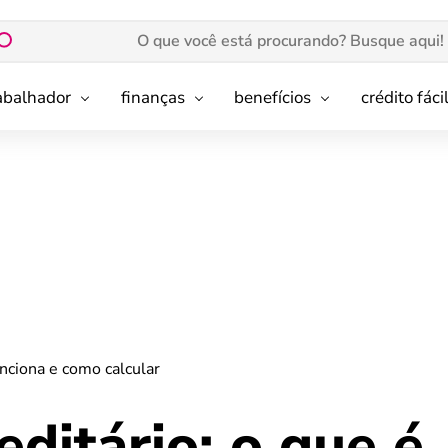
rabalhador
finanças
benefícios
crédito fáci
nciona e como calcular
ditário: o que é