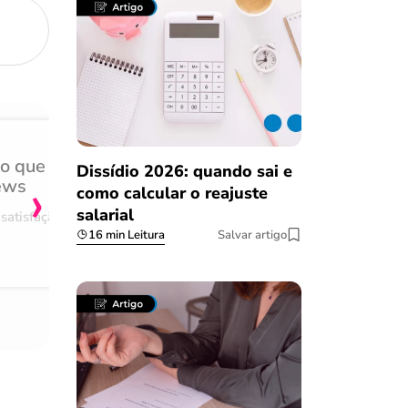
do que
Achei muito rápido, sem 
Dissídio 2026: quando sai e
›
ews
burocracia
como calcular o reajuste
salarial
satisfação
Comentário retirado da nossa pes
16 min Leitura
Salvar artigo
08/03/2023