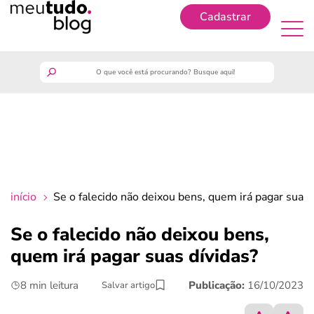
Cadastrar
Cadastrar
meutudo
guia do trabalhador
finanças
início
Se o falecido não deixou bens, quem irá pagar suas 
benefícios
Se o falecido não deixou bens,
quem irá pagar suas dívidas?
crédito fácil
8 min leitura
Publicação:
16/10/2023
Salvar artigo
últimas notícias