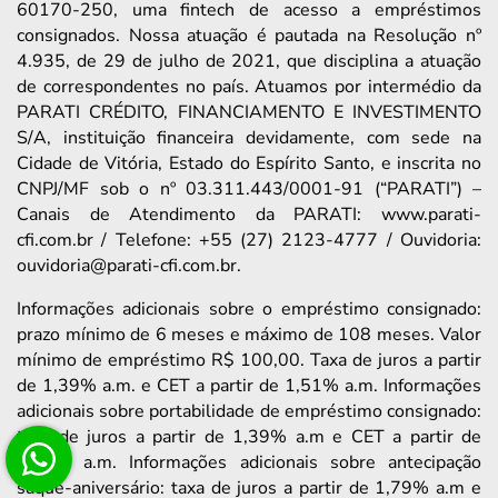
60170-250, uma fintech de acesso a empréstimos
consignados. Nossa atuação é pautada na Resolução nº
4.935, de 29 de julho de 2021, que disciplina a atuação
de correspondentes no país. Atuamos por intermédio da
PARATI CRÉDITO, FINANCIAMENTO E INVESTIMENTO
S/A, instituição financeira devidamente, com sede na
Cidade de Vitória, Estado do Espírito Santo, e inscrita no
CNPJ/MF sob o nº 03.311.443/0001-91 (“PARATI”) –
Canais de Atendimento da PARATI: www.parati-
cfi.com.br / Telefone: +55 (27) 2123-4777 / Ouvidoria:
ouvidoria@parati-cfi.com.br.
Informações adicionais sobre o empréstimo consignado:
prazo mínimo de 6 meses e máximo de 108 meses. Valor
mínimo de empréstimo R$ 100,00. Taxa de juros a partir
de 1,39% a.m. e CET a partir de 1,51% a.m. Informações
adicionais sobre portabilidade de empréstimo consignado:
taxa de juros a partir de 1,39% a.m e CET a partir de
1,63% a.m. Informações adicionais sobre antecipação
saque-aniversário: taxa de juros a partir de 1,79% a.m e