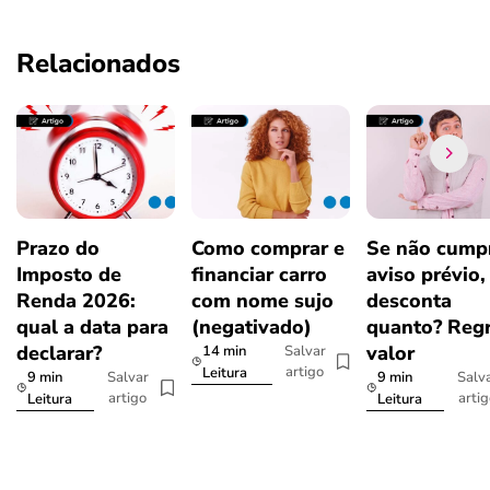
Relacionados
Prazo do
Como comprar e
Se não cumpr
Imposto de
financiar carro
aviso prévio,
Renda 2026:
com nome sujo
desconta
qual a data para
(negativado)
quanto? Regr
declarar?
valor
14 min
Salvar
artigo
Leitura
9 min
9 min
Salvar
Salv
artigo
arti
Leitura
Leitura