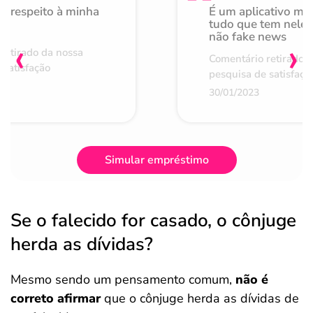
o respeito à minha
É um aplicativo mu
de
tudo que tem nele 
não fake news
‹
›
retirado da nossa
Comentário retirado 
 satisfação
pesquisa de satisfaçã
30/01/2023
Simular empréstimo
Se o falecido for casado, o cônjuge
herda as dívidas?
Mesmo sendo um pensamento comum,
não é
correto afirmar
que o cônjuge herda as dívidas de