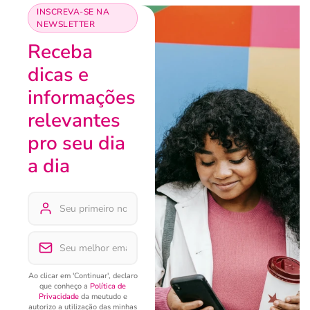
INSCREVA-SE NA
NEWSLETTER
Receba
dicas e
informações
relevantes
pro seu dia
a dia
Ao clicar em 'Continuar', declaro
que conheço a
Política de
Privacidade
da meutudo e
autorizo a utilização das minhas