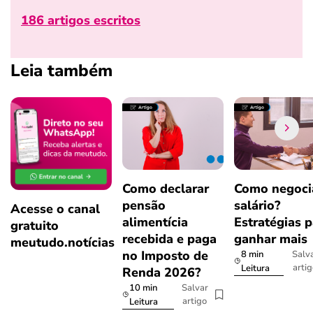
186 artigos escritos
Leia também
Como declarar
Como negoci
pensão
salário?
Acesse o canal
alimentícia
Estratégias p
gratuito
recebida e paga
ganhar mais
meutudo.notícias
no Imposto de
8 min
Salv
arti
Leitura
Renda 2026?
10 min
Salvar
artigo
Leitura