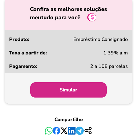
Confira as melhores soluções
meutudo para você
Produto
Empréstimo Consignado
1,39% a.m
Taxa
2 a 108 parcelas
a
partir
de
Simular
Pagamento
Compartilhe