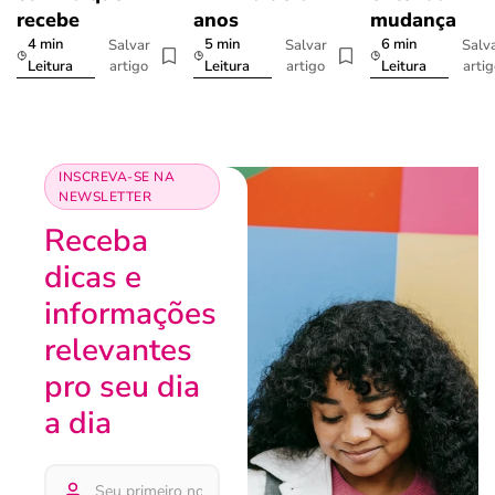
recebe
anos
mudança
4 min
5 min
6 min
Salvar
Salvar
Salv
artigo
artigo
arti
Leitura
Leitura
Leitura
INSCREVA-SE NA
NEWSLETTER
Receba
dicas e
informações
relevantes
pro seu dia
a dia