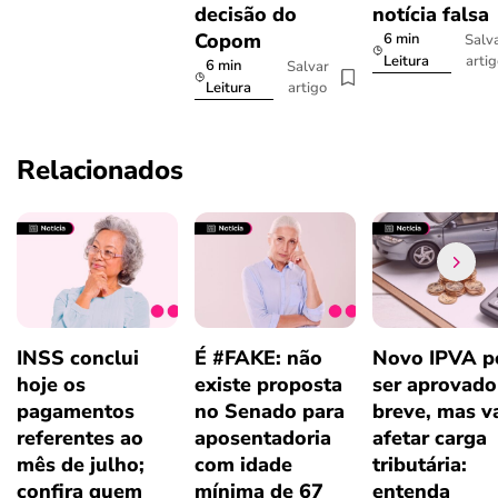
decisão do
notícia falsa
Copom
6 min
Salv
arti
Leitura
6 min
Salvar
artigo
Leitura
Relacionados
INSS conclui
É #FAKE: não
Novo IPVA p
hoje os
existe proposta
ser aprovad
pagamentos
no Senado para
breve, mas v
referentes ao
aposentadoria
afetar carga
mês de julho;
com idade
tributária:
confira quem
mínima de 67
entenda