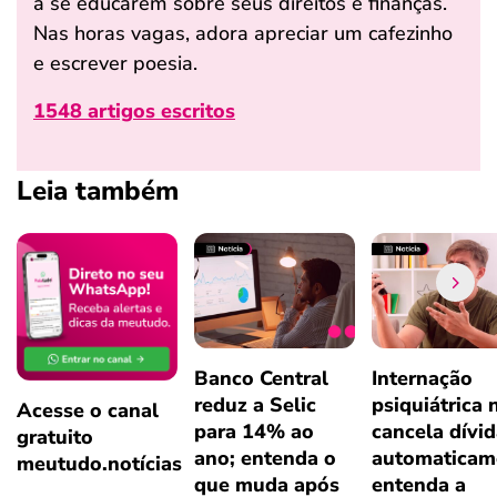
a se educarem sobre seus direitos e finanças.
Nas horas vagas, adora apreciar um cafezinho
e escrever poesia.
1548 artigos escritos
Leia também
Banco Central
Internação
reduz a Selic
psiquiátrica 
Acesse o canal
para 14% ao
cancela dívi
gratuito
ano; entenda o
automaticam
meutudo.notícias
que muda após
entenda a