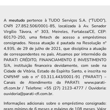
A
meutudo
pertence à TUDO Serviços S.A. (“TUDO”),
CNPJ 27.852.506/0001-85, localizada à Av. Senador
Virgílio Távora, nº 303, Meireles, Fortaleza/CE, CEP:
60170-250, uma fintech de acesso a empréstimos
consignados. Nossa atuação é pautada na Resolução nº
4.935, de 29 de julho de 2021, que disciplina a atuação
de correspondentes no país. Atuamos por intermédio da
PARATI CRÉDITO, FINANCIAMENTO E INVESTIMENTO
S/A, instituição financeira devidamente, com sede na
Cidade de Vitória, Estado do Espírito Santo, e inscrita no
CNPJ/MF sob o nº 03.311.443/0001-91 (“PARATI”) –
Canais de Atendimento da PARATI: www.parati-
cfi.com.br / Telefone: +55 (27) 2123-4777 / Ouvidoria:
ouvidoria@parati-cfi.com.br.
Informações adicionais sobre o empréstimo consignado:
prazo mínimo de 6 meses e máximo de 108 meses. Valor