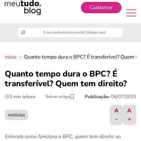
Cadastrar
Cadastrar
meutudo
início
Quanto tempo dura o BPC? É transferível? Quem te
guia do trabalhador
Quanto tempo dura o BPC? É
finanças
transferível? Quem tem direito?
3 min leitura
Publicação:
06/07/2023
Salvar artigo
benefícios
A
A
crédito fácil
notícias
-
+
últimas notícias
Entenda como funciona o BPC, quem tem direito ao