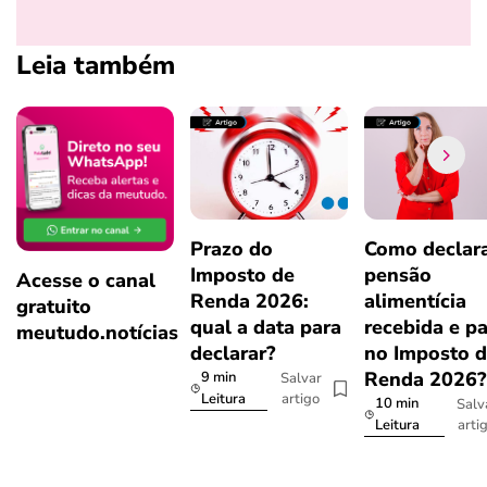
Leia também
Prazo do
Como declar
Imposto de
pensão
Acesse o canal
Renda 2026:
alimentícia
gratuito
qual a data para
recebida e p
meutudo.notícias
declarar?
no Imposto 
Renda 2026
9 min
Salvar
artigo
Leitura
10 min
Salv
arti
Leitura