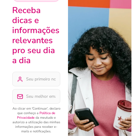
Receba
dicas e
informações
relevantes
pro seu dia
a dia
Ao clicar em 'Continuar', declaro
que conheço a
Política de
Privacidade
da meutudo e
autorizo a utilização das minhas
informações para receber e-
mails e notificações.