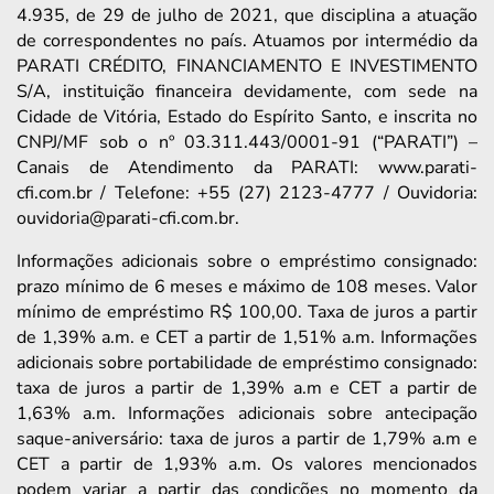
4.935, de 29 de julho de 2021, que disciplina a atuação
de correspondentes no país. Atuamos por intermédio da
PARATI CRÉDITO, FINANCIAMENTO E INVESTIMENTO
S/A, instituição financeira devidamente, com sede na
Cidade de Vitória, Estado do Espírito Santo, e inscrita no
CNPJ/MF sob o nº 03.311.443/0001-91 (“PARATI”) –
Canais de Atendimento da PARATI: www.parati-
cfi.com.br / Telefone: +55 (27) 2123-4777 / Ouvidoria:
ouvidoria@parati-cfi.com.br.
Informações adicionais sobre o empréstimo consignado:
prazo mínimo de 6 meses e máximo de 108 meses. Valor
mínimo de empréstimo R$ 100,00. Taxa de juros a partir
de 1,39% a.m. e CET a partir de 1,51% a.m. Informações
adicionais sobre portabilidade de empréstimo consignado:
taxa de juros a partir de 1,39% a.m e CET a partir de
1,63% a.m. Informações adicionais sobre antecipação
saque-aniversário: taxa de juros a partir de 1,79% a.m e
CET a partir de 1,93% a.m. Os valores mencionados
podem variar a partir das condições no momento da