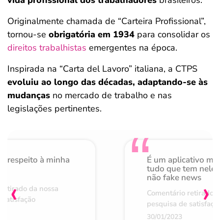
vida profissional dos trabalhadores
brasileiros.
Originalmente chamada de “Carteira Profissional”,
tornou-se
obrigatória em 1934
para consolidar os
direitos trabalhistas
emergentes na época.
Inspirada na “Carta del Lavoro” italiana, a CTPS
evoluiu ao longo das décadas, adaptando-se às
mudanças
no mercado de trabalho e nas
legislações pertinentes.
o respeito à minha
É um aplicativo mu
de
tudo que tem nele 
não fake news
‹
›
retirado da nossa
Comentário retirado 
 satisfação
pesquisa de satisfaçã
30/01/2023