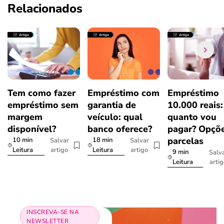
Relacionados
Tem como fazer
Empréstimo com
Empréstimo
empréstimo sem
garantia de
10.000 reais:
margem
veículo: qual
quanto vou
disponível?
banco oferece?
pagar? Opçõe
parcelas
10 min
18 min
Salvar
Salvar
artigo
artigo
Leitura
Leitura
9 min
Salv
arti
Leitura
INSCREVA-SE NA
NEWSLETTER