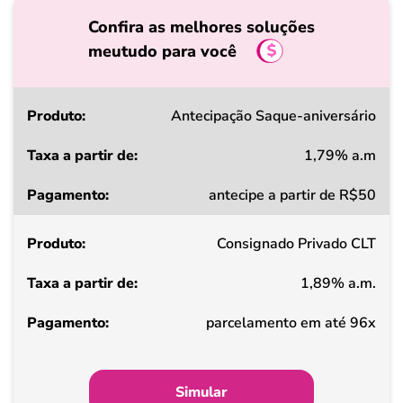
Confira as melhores soluções
meutudo para você
Produto
Antecipação Saque-aniversário
1,79% a.m
Taxa
antecipe a partir de R$50
a
partir
Consignado Privado CLT
de
1,89% a.m.
Pagamento
parcelamento em até 96x
Simular