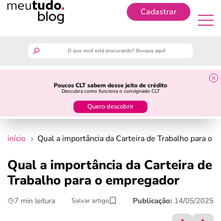
Cadastrar
Cadastrar
meutudo
Poucos CLT sabem desse jeito de crédito
Descubra como funciona o consignado CLT
guia do trabalhador
Quero descobrir
finanças
início
Qual a importância da Carteira de Trabalho para o 
benefícios
Qual a importância da Carteira de
Trabalho para o empregador
crédito fácil
7 min leitura
Publicação:
14/05/2025
Salvar artigo
últimas notícias