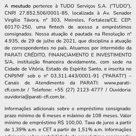
A
meutudo
pertence à TUDO Serviços S.A. (“TUDO”),
CNPJ 27.852.506/0001-85, localizada à Av. Senador
Virgílio Távora, nº 303, Meireles, Fortaleza/CE, CEP:
60170-250, uma fintech de acesso a empréstimos
consignados. Nossa atuação é pautada na Resolução nº
4.935, de 29 de julho de 2021, que disciplina a atuação
de correspondentes no país. Atuamos por intermédio da
PARATI CRÉDITO, FINANCIAMENTO E INVESTIMENTO
S/A, instituição financeira devidamente, com sede na
Cidade de Vitória, Estado do Espírito Santo, e inscrita no
CNPJ/MF sob o nº 03.311.443/0001-91 (“PARATI”) –
Canais de Atendimento da PARATI: www.parati-
cfi.com.br / Telefone: +55 (27) 2123-4777 / Ouvidoria:
ouvidoria@parati-cfi.com.br.
Informações adicionais sobre o empréstimo consignado:
prazo mínimo de 6 meses e máximo de 108 meses. Valor
mínimo de empréstimo R$ 100,00. Taxa de juros a partir
de 1,39% a.m. e CET a partir de 1,51% a.m. Informações