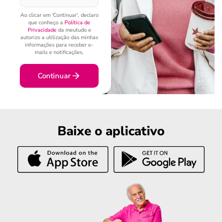
Ao clicar em 'Continuar', declaro
que conheço a
Política de
Privacidade
da meutudo e
autorizo a utilização das minhas
informações para receber e-
mails e notificações.
Continuar
Baixe o aplicativo