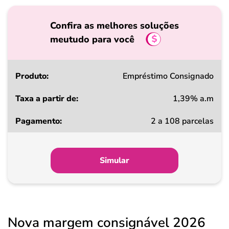
Confira as melhores soluções
meutudo para você
Produto
Empréstimo Consignado
1,39% a.m
Taxa
2 a 108 parcelas
a
partir
de
Simular
Pagamento
Nova margem consignável 2026