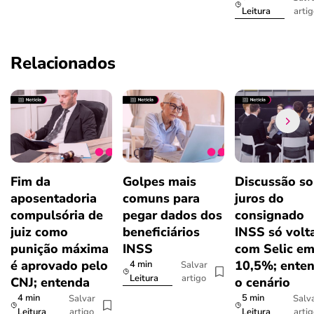
arti
Leitura
Relacionados
Fim da
Golpes mais
Discussão so
aposentadoria
comuns para
juros do
compulsória de
pegar dados dos
consignado
juiz como
beneficiários
INSS só volt
punição máxima
INSS
com Selic e
é aprovado pelo
10,5%; ente
4 min
Salvar
artigo
Leitura
CNJ; entenda
o cenário
4 min
5 min
Salvar
Salv
artigo
arti
Leitura
Leitura