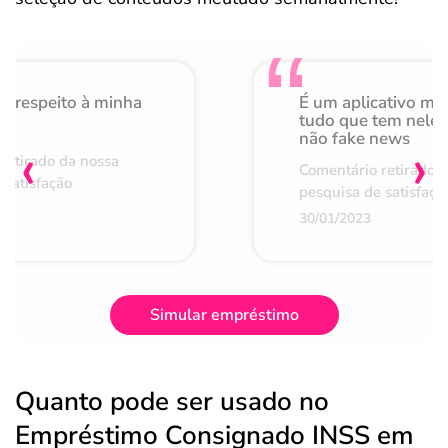
o respeito à minha
É um aplicativo mu
de
tudo que tem nele 
não fake news
‹
›
retirado da nossa
Comentário retirado 
 satisfação
pesquisa de satisfaçã
30/01/2023
Simular empréstimo
Quanto pode ser usado no
Empréstimo Consignado INSS em