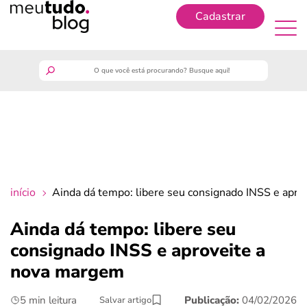
Cadastrar
Cadastrar
meutudo
guia do trabalhador
finanças
início
Ainda dá tempo: libere seu consignado INSS e apr
benefícios
Ainda dá tempo: libere seu
consignado INSS e aproveite a
crédito fácil
nova margem
últimas notícias
5 min leitura
Publicação:
04/02/2026
Salvar artigo