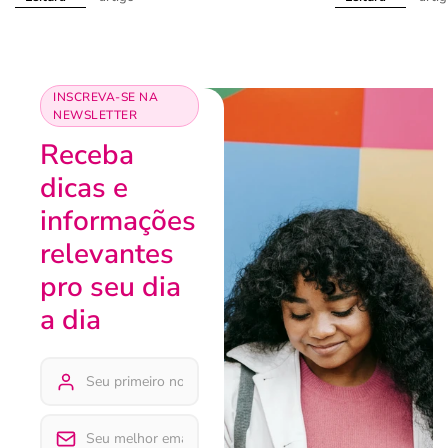
INSCREVA-SE NA
NEWSLETTER
Receba
dicas e
informações
relevantes
pro seu dia
a dia