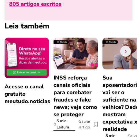
805 artigos escritos
Leia também
INSS reforça
Sua
canais oficiais
aposentador
Acesse o canal
para combater
vai ser o
gratuito
fraudes e fake
suficiente na
meutudo.notícias
news; veja como
velhice? Dad
se proteger
mostram
expectativa 
5 min
Salvar
artigo
Leitura
realidade
8 min
Salv