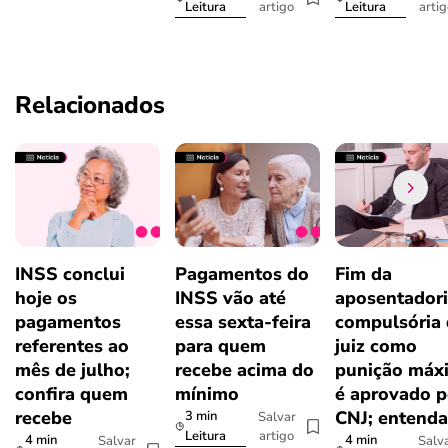
artigo
arti
Leitura
Leitura
Relacionados
INSS conclui
Pagamentos do
Fim da
hoje os
INSS vão até
aposentador
pagamentos
essa sexta-feira
compulsória
referentes ao
para quem
juiz como
mês de julho;
recebe acima do
punição máx
confira quem
mínimo
é aprovado p
recebe
CNJ; entenda
3 min
Salvar
artigo
Leitura
4 min
4 min
Salvar
Salv