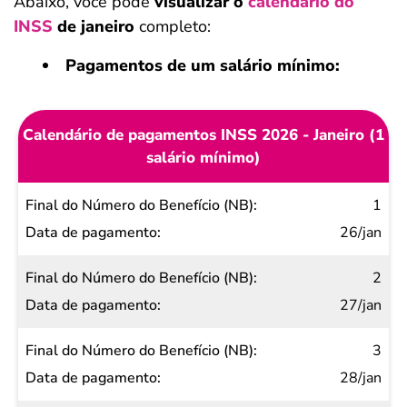
Abaixo, você pode
visualizar o
calendário do
INSS
de janeiro
completo:
Pagamentos de um salário mínimo:
Calendário de pagamentos INSS 2026 - Janeiro (1
salário mínimo)
Final do
1
Número
26/jan
do
2
Benefício
27/jan
(NB)
Data de
3
pagamento
28/jan