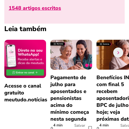
1548 artigos escritos
Leia também
Pagamento de
Benefícios I
julho para
com final 5
Acesse o canal
aposentados e
recebem
gratuito
pensionistas
aposentadori
meutudo.notícias
acima do
BPC de julho
mínimo começa
hoje; veja
nesta segunda
próximas dat
4 min
4 min
Salvar
Salv