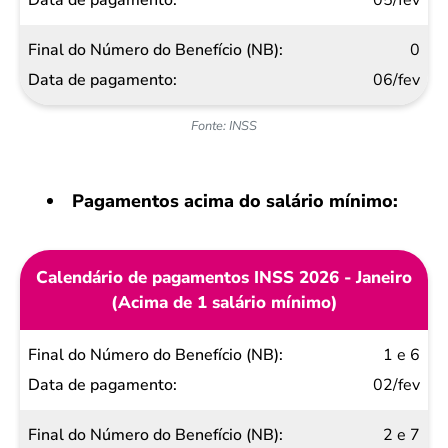
05/fev
0
06/fev
Fonte: INSS
Pagamentos acima do salário mínimo:
Calendário de pagamentos INSS 2026 - Janeiro
(Acima de 1 salário mínimo)
Final do
1 e 6
Número
02/fev
do
2 e 7
Benefício