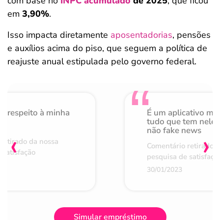
com base no
INPC acumulado
de 2025
, que ficou
em
3,90%
.
Isso impacta diretamente
aposentadorias
, pensões
e auxílios acima do piso, que seguem a política de
reajuste anual estipulada pelo governo federal.
o respeito à minha
É um aplicativo mu
de
tudo que tem nele 
não fake news
‹
›
retirado da nossa
Comentário retirado 
 satisfação
pesquisa de satisfaçã
30/01/2023
Simular empréstimo