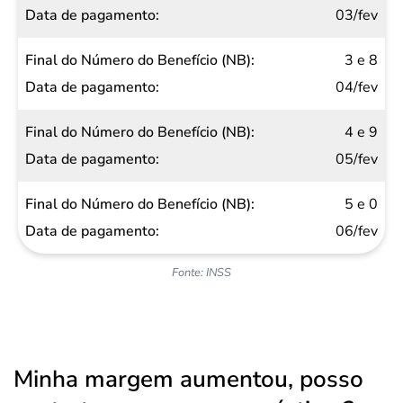
03/fev
(NB)
Data de
3 e 8
pagamento
04/fev
4 e 9
05/fev
5 e 0
06/fev
Fonte: INSS
Minha margem aumentou, posso