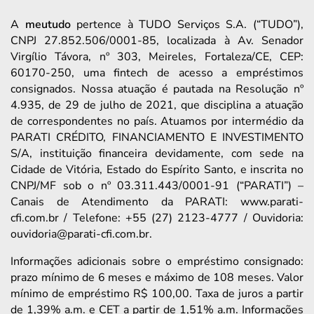
A
meutudo
pertence à TUDO Serviços S.A. (“TUDO”),
CNPJ 27.852.506/0001-85, localizada à Av. Senador
Virgílio Távora, nº 303, Meireles, Fortaleza/CE, CEP:
60170-250, uma fintech de acesso a empréstimos
consignados. Nossa atuação é pautada na Resolução nº
4.935, de 29 de julho de 2021, que disciplina a atuação
de correspondentes no país. Atuamos por intermédio da
PARATI CRÉDITO, FINANCIAMENTO E INVESTIMENTO
S/A, instituição financeira devidamente, com sede na
Cidade de Vitória, Estado do Espírito Santo, e inscrita no
CNPJ/MF sob o nº 03.311.443/0001-91 (“PARATI”) –
Canais de Atendimento da PARATI: www.parati-
cfi.com.br / Telefone: +55 (27) 2123-4777 / Ouvidoria:
ouvidoria@parati-cfi.com.br.
Informações adicionais sobre o empréstimo consignado:
prazo mínimo de 6 meses e máximo de 108 meses. Valor
mínimo de empréstimo R$ 100,00. Taxa de juros a partir
de 1,39% a.m. e CET a partir de 1,51% a.m. Informações