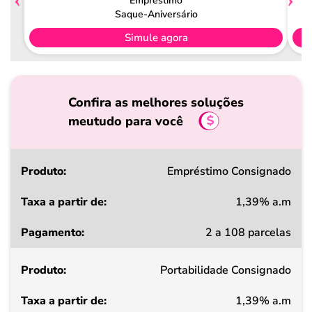
Empréstimo
Saque-Aniversário
Simule agora
Confira as melhores soluções
meutudo para você
Produto
Empréstimo Consignado
1,39% a.m
Taxa
2 a 108 parcelas
a
partir
Portabilidade Consignado
de
1,39% a.m