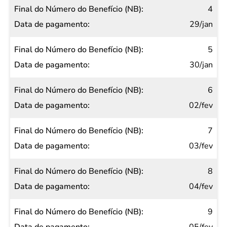
4
29/jan
5
30/jan
6
02/fev
7
03/fev
8
04/fev
9