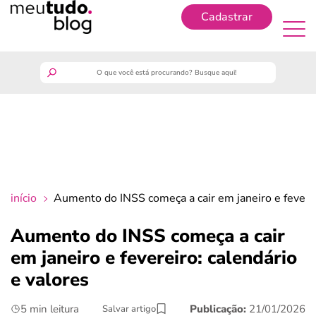
Cadastrar
Cadastrar
meutudo
guia do trabalhador
finanças
início
Aumento do INSS começa a cair em janeiro e feverei
benefícios
Aumento do INSS começa a cair
em janeiro e fevereiro: calendário
crédito fácil
e valores
últimas notícias
5 min leitura
Publicação:
21/01/2026
Salvar artigo