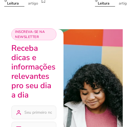
artigo
arti
Leitura
Leitura
INSCREVA-SE NA
NEWSLETTER
Receba
dicas e
informações
relevantes
pro seu dia
a dia