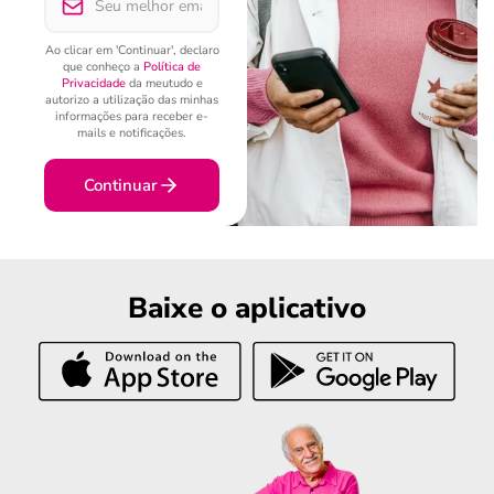
Ao clicar em 'Continuar', declaro
que conheço a
Política de
Privacidade
da meutudo e
autorizo a utilização das minhas
informações para receber e-
mails e notificações.
Continuar
Baixe o aplicativo