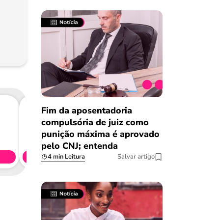
Fim da aposentadoria
compulsória de juiz como
Consig
punição máxima é aprovado
CL
pelo CNJ; entenda
Simule 
4 min Leitura
Salvar artigo