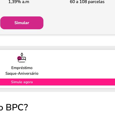
1,39% a.m
60 a 108 parcelas
Simular
Empréstimo
Saque-Aniversário
Simule agora
o BPC?