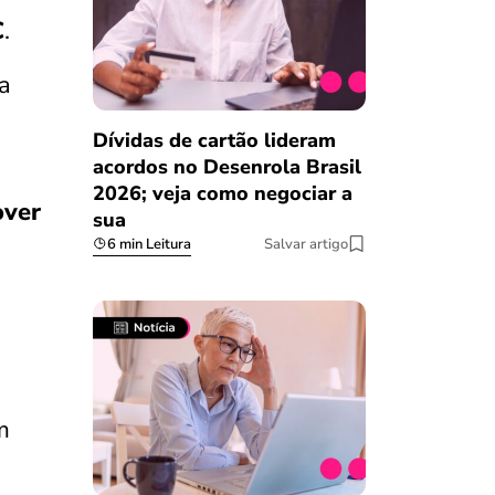
C
.
 a
Dívidas de cartão lideram
acordos no Desenrola Brasil
2026; veja como negociar a
over
sua
6 min Leitura
Salvar artigo
m