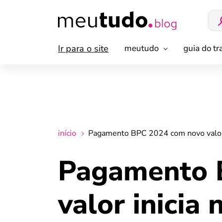
Ir para o site
meutudo
guia do t
início
Pagamento BPC 2024 com novo valor i
Pagamento 
valor inicia