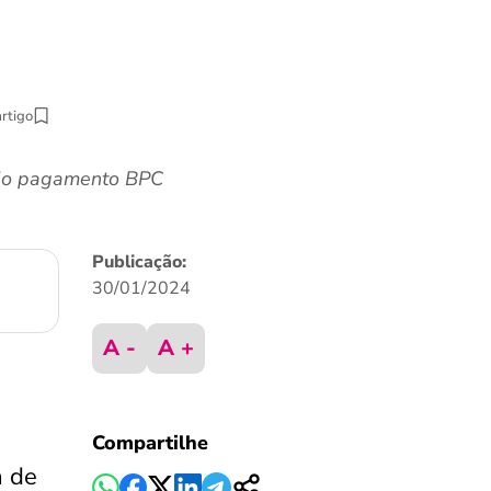
artigo
r do pagamento BPC
Publicação:
30/01/2024
A -
A +
Compartilhe
a de