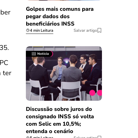
Golpes mais comuns para
eber
pegar dados dos
beneficiários INSS
4 min Leitura
Salvar artigo
135.
BPC
 ter
Discussão sobre juros do
consignado INSS só volta
com Selic em 10,5%;
entenda o cenário