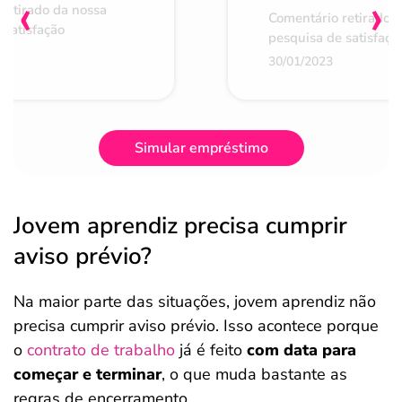
‹
›
retirado da nossa
Comentário retirado 
 satisfação
pesquisa de satisfaçã
30/01/2023
Simular empréstimo
Jovem aprendiz precisa cumprir
aviso prévio?
Na maior parte das situações, jovem aprendiz não
precisa cumprir aviso prévio. Isso acontece porque
o
contrato de trabalho
já é feito
com data para
começar e terminar
, o que muda bastante as
regras de encerramento.