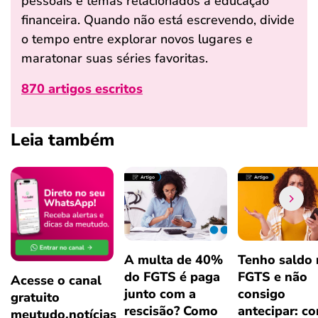
pessoais e temas relacionados à educação
financeira. Quando não está escrevendo, divide
o tempo entre explorar novos lugares e
maratonar suas séries favoritas.
870 artigos escritos
Leia também
A multa de 40%
Tenho saldo
do FGTS é paga
FGTS e não
Acesse o canal
junto com a
consigo
gratuito
rescisão? Como
antecipar: c
meutudo.notícias