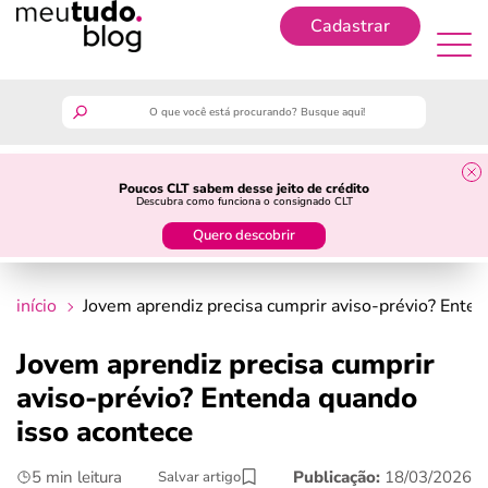
Cadastrar
Cadastrar
meutudo
Poucos CLT sabem desse jeito de crédito
Descubra como funciona o consignado CLT
guia do trabalhador
Quero descobrir
finanças
início
Jovem aprendiz precisa cumprir aviso-prévio? Ente
benefícios
Jovem aprendiz precisa cumprir
aviso-prévio? Entenda quando
crédito fácil
isso acontece
últimas notícias
5 min leitura
Publicação:
18/03/2026
Salvar artigo