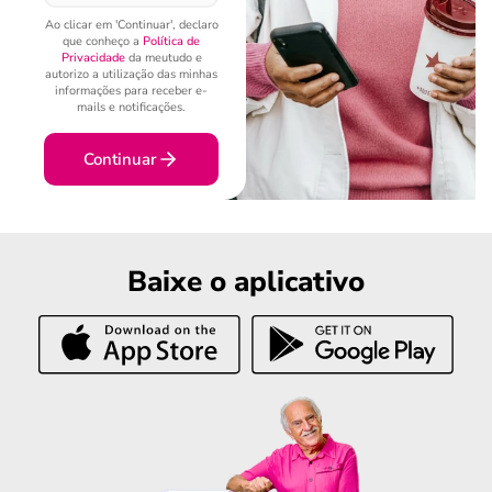
Ao clicar em 'Continuar', declaro
que conheço a
Política de
Privacidade
da meutudo e
autorizo a utilização das minhas
informações para receber e-
mails e notificações.
Continuar
Baixe o aplicativo