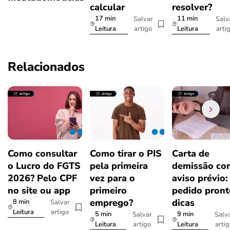
calcular
resolver?
17 min
11 min
Salvar
Salv
artigo
arti
Leitura
Leitura
Relacionados
Como consultar
Como tirar o PIS
Carta de
o Lucro do FGTS
pela primeira
demissão co
2026? Pelo CPF
vez para o
aviso prévio:
no site ou app
primeiro
pedido pront
emprego?
dicas
8 min
Salvar
artigo
Leitura
5 min
9 min
Salvar
Salv
artigo
arti
Leitura
Leitura