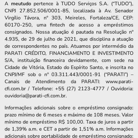
A
meutudo
pertence à TUDO Serviços S.A. (“TUDO”),
CNPJ 27.852.506/0001-85, localizada à Av. Senador
Virgílio Távora, nº 303, Meireles, Fortaleza/CE, CEP:
60170-250, uma fintech de acesso a empréstimos
consignados. Nossa atuação é pautada na Resolução nº
4.935, de 29 de julho de 2021, que disciplina a atuação
de correspondentes no país. Atuamos por intermédio da
PARATI CRÉDITO, FINANCIAMENTO E INVESTIMENTO
S/A, instituição financeira devidamente, com sede na
Cidade de Vitória, Estado do Espírito Santo, e inscrita no
CNPJ/MF sob o nº 03.311.443/0001-91 (“PARATI”) –
Canais de Atendimento da PARATI: www.parati-
cfi.com.br / Telefone: +55 (27) 2123-4777 / Ouvidoria:
ouvidoria@parati-cfi.com.br.
Informações adicionais sobre o empréstimo consignado:
prazo mínimo de 6 meses e máximo de 108 meses. Valor
mínimo de empréstimo R$ 100,00. Taxa de juros a partir
de 1,39% a.m. e CET a partir de 1,51% a.m. Informações
adicionais sobre portabilidade de empréstimo consignado: