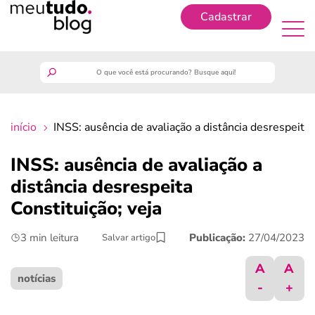
Cadastrar
Cadastrar
meutudo
início
INSS: ausência de avaliação a distância desrespeita 
guia do trabalhador
INSS: ausência de avaliação a
finanças
distância desrespeita
Constituição; veja
benefícios
3 min leitura
Publicação:
27/04/2023
Salvar artigo
crédito fácil
A
A
notícias
-
+
últimas notícias