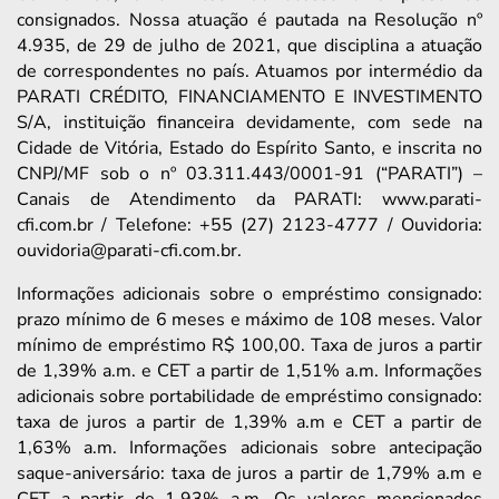
consignados. Nossa atuação é pautada na Resolução nº
4.935, de 29 de julho de 2021, que disciplina a atuação
de correspondentes no país. Atuamos por intermédio da
PARATI CRÉDITO, FINANCIAMENTO E INVESTIMENTO
S/A, instituição financeira devidamente, com sede na
Cidade de Vitória, Estado do Espírito Santo, e inscrita no
CNPJ/MF sob o nº 03.311.443/0001-91 (“PARATI”) –
Canais de Atendimento da PARATI: www.parati-
cfi.com.br / Telefone: +55 (27) 2123-4777 / Ouvidoria:
ouvidoria@parati-cfi.com.br.
Informações adicionais sobre o empréstimo consignado:
prazo mínimo de 6 meses e máximo de 108 meses. Valor
mínimo de empréstimo R$ 100,00. Taxa de juros a partir
de 1,39% a.m. e CET a partir de 1,51% a.m. Informações
adicionais sobre portabilidade de empréstimo consignado:
taxa de juros a partir de 1,39% a.m e CET a partir de
1,63% a.m. Informações adicionais sobre antecipação
saque-aniversário: taxa de juros a partir de 1,79% a.m e
CET a partir de 1,93% a.m. Os valores mencionados