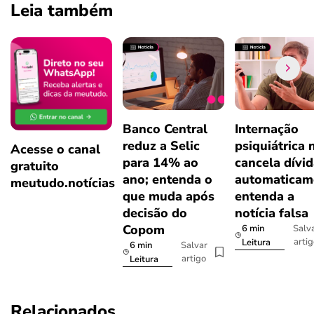
Leia também
Banco Central
Internação
reduz a Selic
psiquiátrica 
Acesse o canal
para 14% ao
cancela dívi
gratuito
ano; entenda o
automaticam
meutudo.notícias
que muda após
entenda a
decisão do
notícia falsa
Copom
6 min
Salv
arti
Leitura
6 min
Salvar
artigo
Leitura
Relacionados