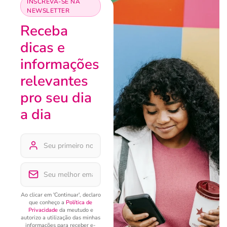
INSCREVA-SE NA
NEWSLETTER
Receba
dicas e
informações
relevantes
pro seu dia
a dia
Ao clicar em 'Continuar', declaro
que conheço a
Política de
Privacidade
da meutudo e
autorizo a utilização das minhas
informações para receber e-