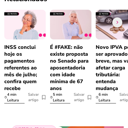
INSS conclui
É #FAKE: não
Novo IPVA p
hoje os
existe proposta
ser aprovad
pagamentos
no Senado para
breve, mas v
referentes ao
aposentadoria
afetar carga
mês de julho;
com idade
tributária:
confira quem
mínima de 67
entenda
recebe
anos
mudança
4 min
5 min
6 min
Salvar
Salvar
Salv
artigo
artigo
arti
Leitura
Leitura
Leitura