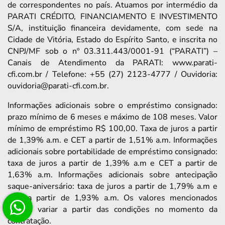
de correspondentes no país. Atuamos por intermédio da
PARATI CRÉDITO, FINANCIAMENTO E INVESTIMENTO
S/A, instituição financeira devidamente, com sede na
Cidade de Vitória, Estado do Espírito Santo, e inscrita no
CNPJ/MF sob o nº 03.311.443/0001-91 (“PARATI”) –
Canais de Atendimento da PARATI: www.parati-
cfi.com.br / Telefone: +55 (27) 2123-4777 / Ouvidoria:
ouvidoria@parati-cfi.com.br.
Informações adicionais sobre o empréstimo consignado:
prazo mínimo de 6 meses e máximo de 108 meses. Valor
mínimo de empréstimo R$ 100,00. Taxa de juros a partir
de 1,39% a.m. e CET a partir de 1,51% a.m. Informações
adicionais sobre portabilidade de empréstimo consignado:
taxa de juros a partir de 1,39% a.m e CET a partir de
1,63% a.m. Informações adicionais sobre antecipação
saque-aniversário: taxa de juros a partir de 1,79% a.m e
CET a partir de 1,93% a.m. Os valores mencionados
podem variar a partir das condições no momento da
contratação.