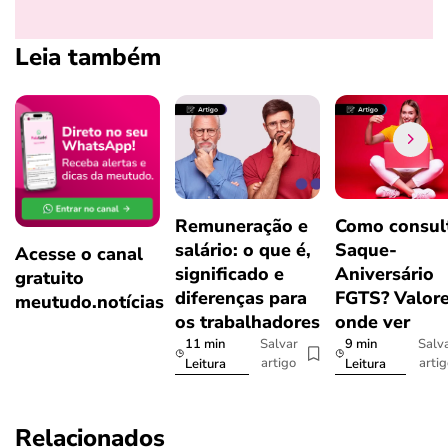
Leia também
Remuneração e
Como consul
salário: o que é,
Saque-
Acesse o canal
significado e
Aniversário
gratuito
diferenças para
FGTS? Valore
meutudo.notícias
os trabalhadores
onde ver
11 min
9 min
Salvar
Salv
artigo
arti
Leitura
Leitura
Relacionados