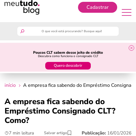
Cadastrar
Cadastrar
meutudo
Poucos CLT sabem desse jeito de crédito
Descubra como funciona o consignado CLT
guia do trabalhador
Quero descobrir
finanças
início
A empresa fica sabendo do Empréstimo Consignad
benefícios
A empresa fica sabendo do
Empréstimo Consignado CLT?
crédito fácil
Como?
últimas notícias
7 min leitura
Publicação:
16/01/2026
Salvar artigo