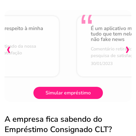
o respeito à minha
É um aplicativo mu
de
tudo que tem nele 
não fake news
‹
›
retirado da nossa
Comentário retirado 
 satisfação
pesquisa de satisfaçã
30/01/2023
Simular empréstimo
A empresa fica sabendo do
Empréstimo Consignado CLT?