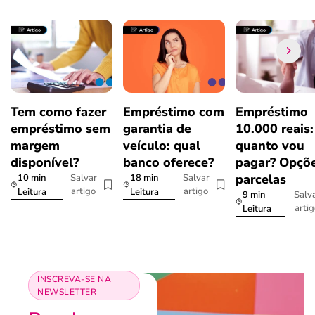
Tem como fazer
Empréstimo com
Empréstimo
empréstimo sem
garantia de
10.000 reais:
margem
veículo: qual
quanto vou
disponível?
banco oferece?
pagar? Opçõe
parcelas
10 min
18 min
Salvar
Salvar
artigo
artigo
Leitura
Leitura
9 min
Salv
arti
Leitura
INSCREVA-SE NA
NEWSLETTER