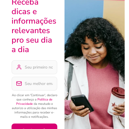
Receba
dicas e
informações
relevantes
pro seu dia
a dia
Ao clicar em 'Continuar', declaro
que conheço a
Política de
Privacidade
da meutudo e
autorizo a utilização das minhas
informações para receber e-
mails e notificações.