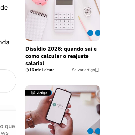
 de
nda
Dissídio 2026: quando sai e
como calcular o reajuste
salarial
16 min Leitura
Salvar artigo
do que
Achei muito rápido, sem 
ews
burocracia