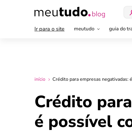
Ir para o site
meutudo
guia do t
início
Crédito para empresas negativadas: é
Crédito par
é possível c