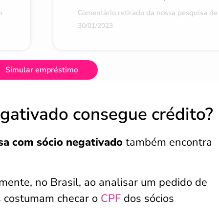
o
Comentário retirado da nossa pesquisa de 
30/01/2023
Simular empréstimo
gativado consegue crédito?
sa com sócio negativado
também encontra
ente, no Brasil, ao analisar um pedido de
as costumam checar o
CPF
dos sócios