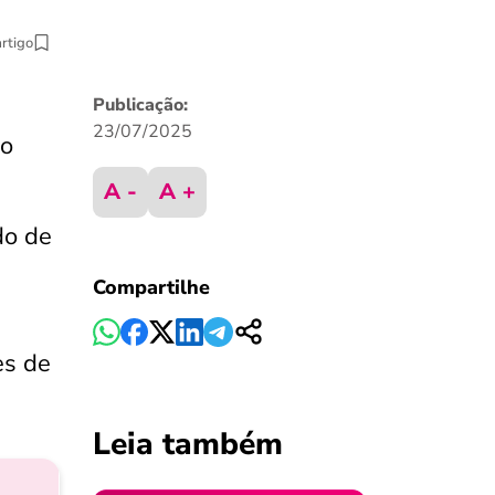
artigo
Publicação:
23/07/2025
ão
A -
A +
do de
Compartilhe
es de
Leia também