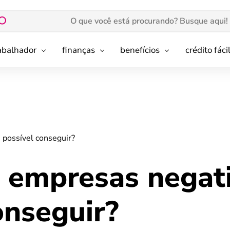
rabalhador
finanças
benefícios
crédito fáci
 possível conseguir?
a empresas negat
onseguir?