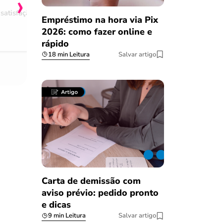
›
satisfação
Comentário retirado da nossa pes
Empréstimo na hora via Pix
08/03/2023
2026: como fazer online e
rápido
18 min Leitura
Salvar artigo
Carta de demissão com
aviso prévio: pedido pronto
e dicas
9 min Leitura
Salvar artigo