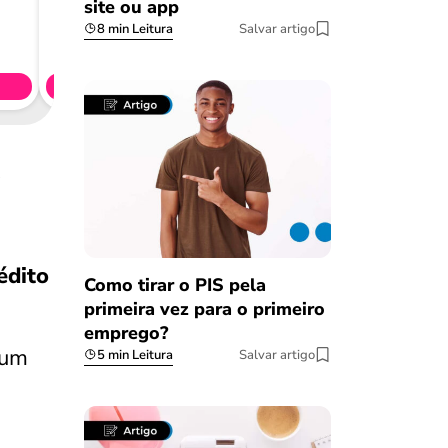
site ou app
8 min Leitura
Salvar artigo
Consig
CL
Simule 
?
édito
Como tirar o PIS pela
primeira vez para o primeiro
emprego?
 um
5 min Leitura
Salvar artigo