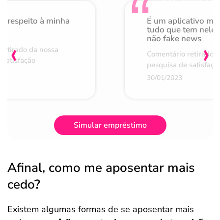
o respeito à minha
É um aplicativo mu
de
tudo que tem nele 
não fake news
‹
›
retirado da nossa
Comentário retirado 
 satisfação
pesquisa de satisfaçã
30/01/2023
Simular empréstimo
Afinal, como me aposentar mais
cedo?
Existem algumas formas de se aposentar mais