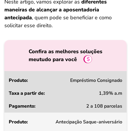
Neste artigo, vamos explorar as
diferentes
maneiras de alcançar a aposentadoria
antecipada
, quem pode se beneficiar e como
solicitar esse direito.
Confira as melhores soluções
meutudo para você
Produto
Empréstimo Consignado
1,39% a.m
Taxa
2 a 108 parcelas
a
partir
Antecipação Saque-aniversário
de