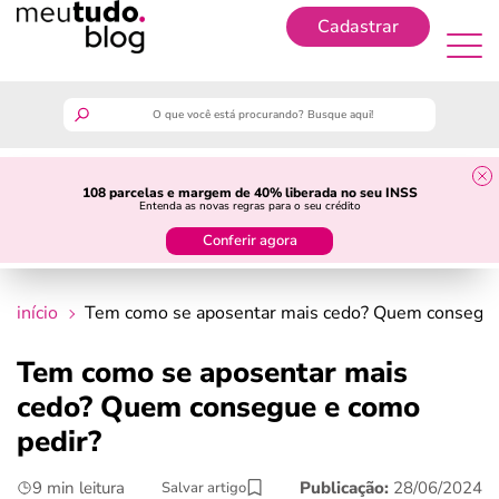
Cadastrar
Cadastrar
meutudo
108 parcelas e margem de 40% liberada no seu INSS
Entenda as novas regras para o seu crédito
guia do trabalhador
Conferir agora
finanças
início
Tem como se aposentar mais cedo? Quem consegue
benefícios
Tem como se aposentar mais
cedo? Quem consegue e como
crédito fácil
pedir?
últimas notícias
9 min leitura
Publicação:
28/06/2024
Salvar artigo