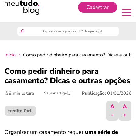
Cadastrar
Cadastrar
meutudo
início
Como pedir dinheiro para casamento? Dicas e outra
guia do trabalhador
Como pedir dinheiro para
finanças
casamento? Dicas e outras opções
9 min leitura
Publicação:
01/01/2026
Salvar artigo
benefícios
A
A
crédito fácil
crédito fácil
-
+
últimas notícias
Organizar um casamento requer
uma série de