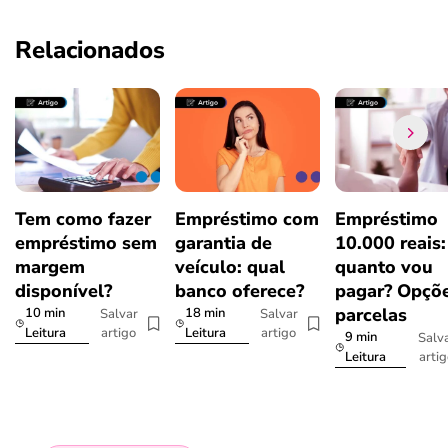
Relacionados
Tem como fazer
Empréstimo com
Empréstimo
empréstimo sem
garantia de
10.000 reais:
margem
veículo: qual
quanto vou
disponível?
banco oferece?
pagar? Opçõe
parcelas
10 min
18 min
Salvar
Salvar
artigo
artigo
Leitura
Leitura
9 min
Salv
arti
Leitura