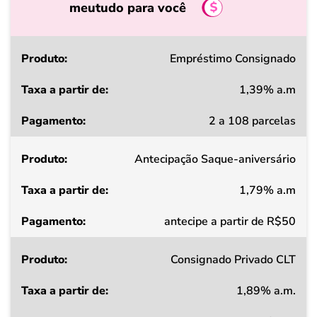
meutudo para você
Produto
Empréstimo Consignado
1,39% a.m
Taxa
2 a 108 parcelas
a
partir
Antecipação Saque-aniversário
de
1,79% a.m
Pagamento
antecipe a partir de R$50
Consignado Privado CLT
1,89% a.m.