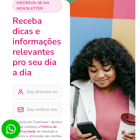
INSCREVA-SE NA
NEWSLETTER
Receba
dicas e
informações
relevantes
pro seu dia
a dia
Ao clicar em 'Continuar', declaro
que conheço a
Política de
Privacidade
da meutudo e
autorizo a utilização das minhas