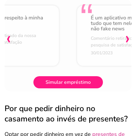
o respeito à minha
É um aplicativo mu
de
tudo que tem nele 
não fake news
‹
›
retirado da nossa
Comentário retirado 
 satisfação
pesquisa de satisfaçã
30/01/2023
Simular empréstimo
Por que pedir dinheiro no
casamento ao invés de presentes?
Optar por pedir dinheiro em vez de
presentes de