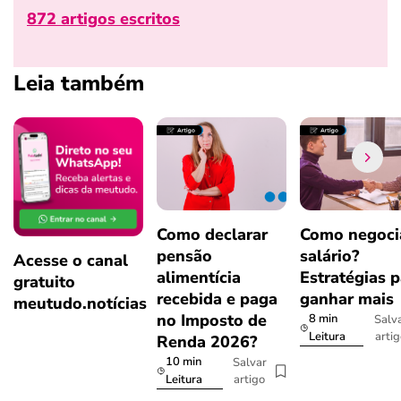
872 artigos escritos
Leia também
Como declarar
Como negoci
pensão
salário?
Acesse o canal
alimentícia
Estratégias p
gratuito
recebida e paga
ganhar mais
meutudo.notícias
no Imposto de
8 min
Salv
arti
Leitura
Renda 2026?
10 min
Salvar
artigo
Leitura