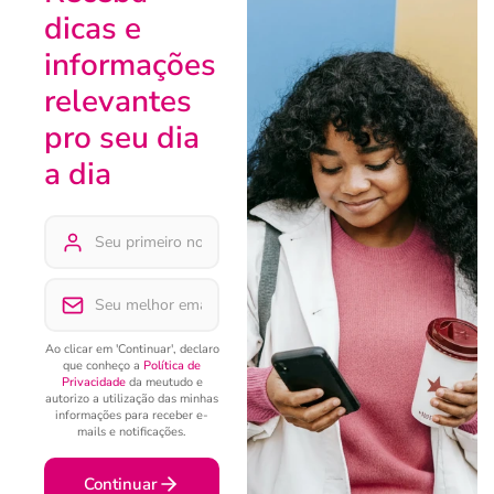
dicas e
informações
relevantes
pro seu dia
a dia
Ao clicar em 'Continuar', declaro
que conheço a
Política de
Privacidade
da meutudo e
autorizo a utilização das minhas
informações para receber e-
mails e notificações.
Continuar