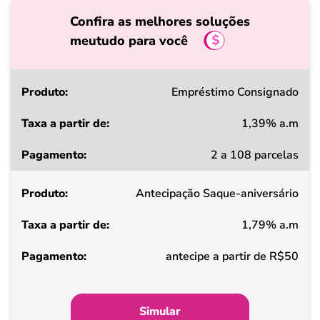
Confira as melhores soluções
meutudo para você
Produto
Empréstimo Consignado
1,39% a.m
Taxa
2 a 108 parcelas
a
partir
Antecipação Saque-aniversário
de
1,79% a.m
Pagamento
antecipe a partir de R$50
Simular