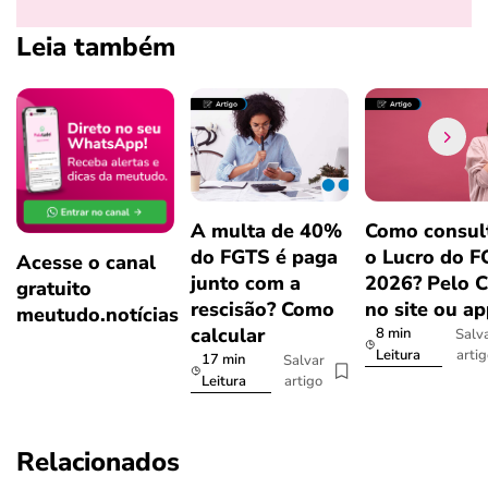
Leia também
A multa de 40%
Como consul
do FGTS é paga
o Lucro do 
Acesse o canal
junto com a
2026? Pelo 
gratuito
rescisão? Como
no site ou a
meutudo.notícias
calcular
8 min
Salv
arti
Leitura
17 min
Salvar
artigo
Leitura
Relacionados