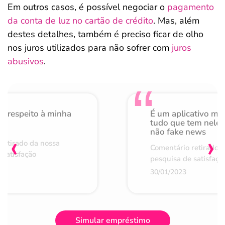
Em outros casos, é possível negociar o
pagamento
da conta de luz no cartão de crédito
. Mas, além
destes detalhes, também é preciso ficar de olho
nos juros utilizados para não sofrer com
juros
abusivos
.
o respeito à minha
É um aplicativo mu
de
tudo que tem nele 
não fake news
‹
›
retirado da nossa
Comentário retirado 
 satisfação
pesquisa de satisfaçã
30/01/2023
Simular empréstimo