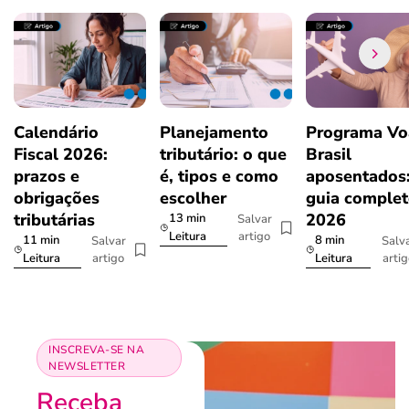
Calendário
Planejamento
Programa Vo
Fiscal 2026:
tributário: o que
Brasil
prazos e
é, tipos e como
aposentados
obrigações
escolher
guia comple
tributárias
2026
13 min
Salvar
artigo
Leitura
11 min
8 min
Salvar
Salv
artigo
arti
Leitura
Leitura
INSCREVA-SE NA
NEWSLETTER
Receba