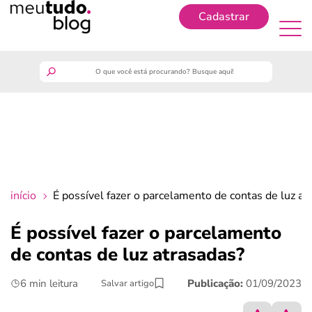
Cadastrar
Cadastrar
meutudo
guia do trabalhador
finanças
início
É possível fazer o parcelamento de contas de luz at
benefícios
É possível fazer o parcelamento
de contas de luz atrasadas?
crédito fácil
6 min leitura
Publicação:
01/09/2023
Salvar artigo
últimas notícias