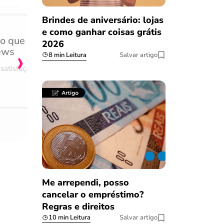
Brindes de aniversário: lojas
e como ganhar coisas grátis
do que
Achei muito rápido, sem 
2026
›
ews
burocracia
8 min Leitura
Salvar artigo
satisfação
Comentário retirado da nossa pes
08/03/2023
Me arrependi, posso
cancelar o empréstimo?
Regras e direitos
10 min Leitura
Salvar artigo