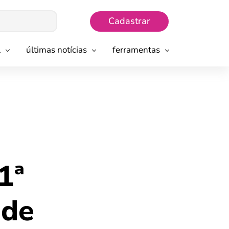
Cadastrar
l
últimas notícias
ferramentas
1ª
ade