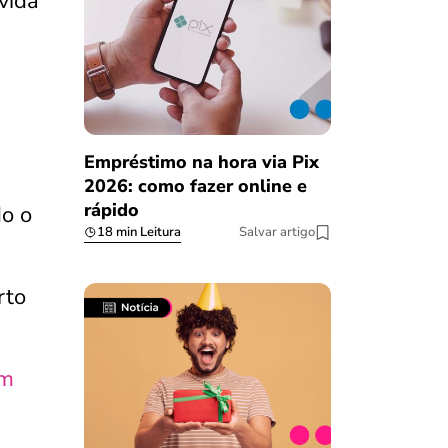
vida
Empréstimo na hora via Pix
2026: como fazer online e
rápido
o o
18 min Leitura
Salvar artigo
rto
em