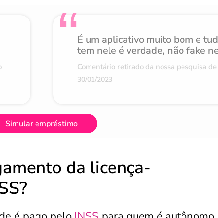
É um aplicativo muito bom e tu
tem nele é verdade, não fake n
o
Comentário retirado da nossa pesquisa de 
30/01/2023
Simular empréstimo
amento da licença-
NSS?
ade é pago pelo
INSS
para quem é
autônomo,