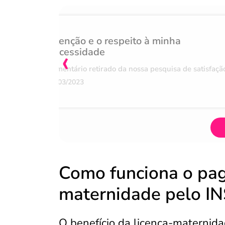
Atenção e o respeito à minha
‹
necessidade
Comentário retirado da nossa pesquisa de satisfaçã
07/03/2023
Como funciona o pag
maternidade pelo I
O benefício da licença-maternid