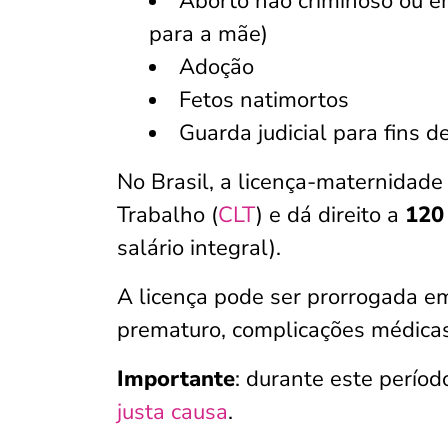
Aborto não criminoso ou em
para a mãe)
Adoção
Fetos natimortos
Guarda judicial para fins d
No Brasil, a licença-maternidade
Trabalho (
CLT
) e dá direito a
120
salário integral).
A licença pode ser prorrogada em
prematuro, complicações médica
Importante
: durante este períod
justa causa
.