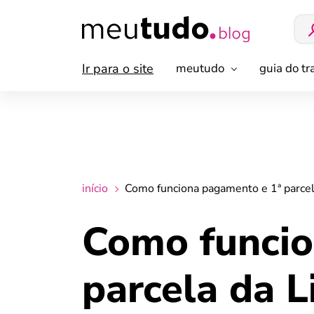
Ir para o site
meutudo
guia do t
início
Como funciona pagamento e 1ª parcel
Como funcio
parcela da 