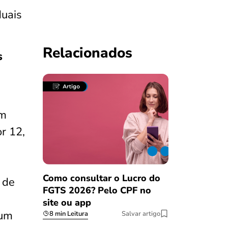
duais
Relacionados
s
um
r 12,
Como consultar o Lucro do
 de
FGTS 2026? Pelo CPF no
site ou app
 um
8 min Leitura
Salvar artigo