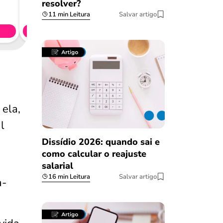
resolver?
Consig
CL
11 min Leitura
Salvar artigo
Simule 
 ela,
l
Dissídio 2026: quando sai e
como calcular o reajuste
salarial
16 min Leitura
Salvar artigo
a-