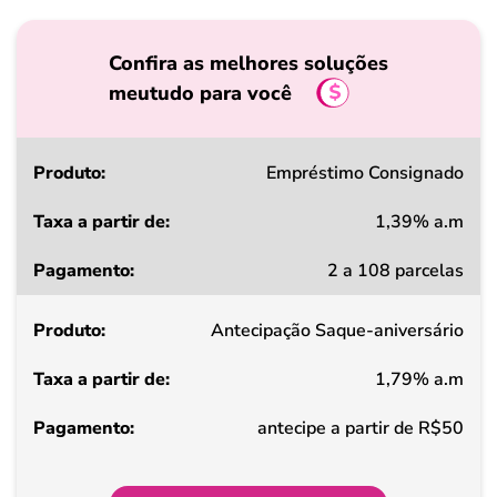
Confira as melhores soluções
meutudo para você
Produto
Empréstimo Consignado
1,39% a.m
Taxa
2 a 108 parcelas
a
partir
Antecipação Saque-aniversário
de
1,79% a.m
Pagamento
antecipe a partir de R$50