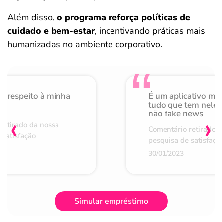
Além disso,
o programa reforça políticas de
cuidado e bem-estar
, incentivando práticas mais
humanizadas no ambiente corporativo.
o respeito à minha
É um aplicativo mu
de
tudo que tem nele 
não fake news
‹
›
retirado da nossa
Comentário retirado 
 satisfação
pesquisa de satisfaçã
30/01/2023
Simular empréstimo