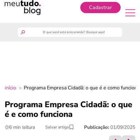
Cadastrar
Cadastrar
meutudo
guia do trabalhador
finanças
início
Programa Empresa Cidadã: o que é e como funciona
benefícios
Programa Empresa Cidadã: o que
é e como funciona
crédito fácil
6 min leitura
Publicação:
01/09/2025
Salvar artigo
últimas notícias