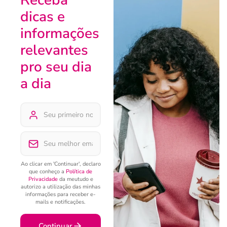
Receba
dicas e
informações
relevantes
pro seu dia
a dia
Ao clicar em 'Continuar', declaro
que conheço a
Política de
Privacidade
da meutudo e
autorizo a utilização das minhas
informações para receber e-
mails e notificações.
Continuar