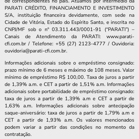
de correspondentes no país. Atuamos por intermédio da
PARATI CRÉDITO, FINANCIAMENTO E INVESTIMENTO
S/A, instituição financeira devidamente, com sede na
Cidade de Vitória, Estado do Espírito Santo, e inscrita no
CNPJ/MF sob o nº 03.311.443/0001-91 (“PARATI”) –
Canais de Atendimento da PARATI: www.parati-
cfi.com.br / Telefone: +55 (27) 2123-4777 / Ouvidoria:
ouvidoria@parati-cfi.com.br.
Informações adicionais sobre o empréstimo consignado:
prazo mínimo de 6 meses e máximo de 108 meses. Valor
mínimo de empréstimo R$ 100,00. Taxa de juros a partir
de 1,39% a.m. e CET a partir de 1,51% a.m. Informações
adicionais sobre portabilidade de empréstimo consignado:
taxa de juros a partir de 1,39% a.m e CET a partir de
1,63% a.m. Informações adicionais sobre antecipação
saque-aniversário: taxa de juros a partir de 1,79% a.m e
CET a partir de 1,93% a.m. Os valores mencionados
podem variar a partir das condições no momento da
contratação.