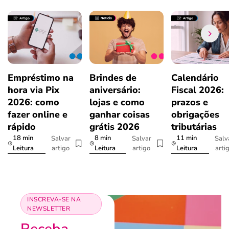
Empréstimo na
Brindes de
Calendário
hora via Pix
aniversário:
Fiscal 2026:
2026: como
lojas e como
prazos e
fazer online e
ganhar coisas
obrigações
rápido
grátis 2026
tributárias
18 min
8 min
11 min
Salvar
Salvar
Salv
artigo
artigo
arti
Leitura
Leitura
Leitura
INSCREVA-SE NA
NEWSLETTER