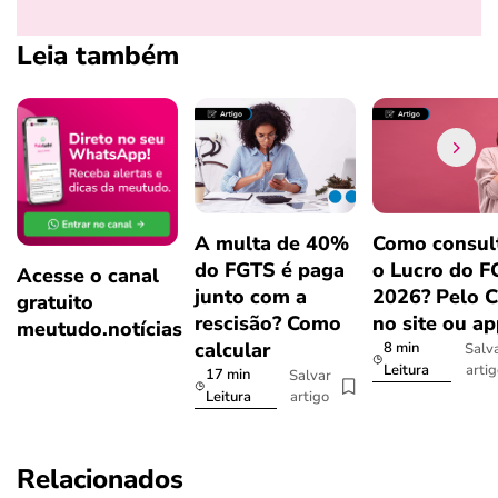
Leia também
A multa de 40%
Como consul
do FGTS é paga
o Lucro do 
Acesse o canal
junto com a
2026? Pelo 
gratuito
rescisão? Como
no site ou a
meutudo.notícias
calcular
8 min
Salv
arti
Leitura
17 min
Salvar
artigo
Leitura
Relacionados