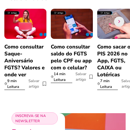
Como consultar
Como consultar
Como sacar 
Saque-
saldo do FGTS
PIS 2026 no
Aniversário
pelo CPF ou app
App, FGTS,
FGTS? Valores e
com o celular?
CAIXA ou
onde ver
Lotéricas
14 min
Salvar
artigo
Leitura
9 min
7 min
Salvar
Salv
artigo
arti
Leitura
Leitura
INSCREVA-SE NA
NEWSLETTER