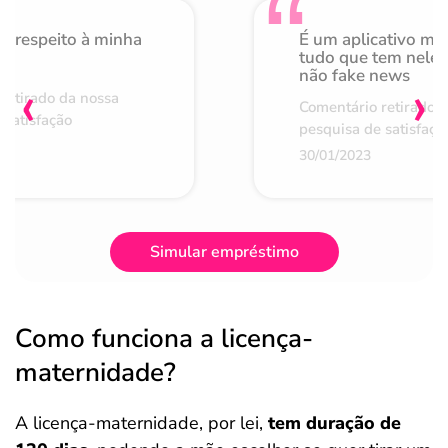
o respeito à minha
É um aplicativo mu
de
tudo que tem nele 
não fake news
‹
›
retirado da nossa
Comentário retirado 
 satisfação
pesquisa de satisfaçã
30/01/2023
Simular empréstimo
Como funciona a licença-
maternidade?
A licença-maternidade, por lei,
tem duração de