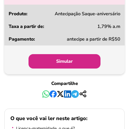
Produto
Antecipação Saque-aniversário
1,79% a.m
Taxa
antecipe a partir de R$50
a
partir
de
Simular
Pagamento
Compartilhe
O que você vai ler neste artigo:
Licença-maternidade, o que é?