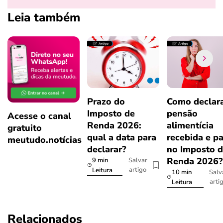
Leia também
Prazo do
Como declar
Imposto de
pensão
Acesse o canal
Renda 2026:
alimentícia
gratuito
qual a data para
recebida e p
meutudo.notícias
declarar?
no Imposto 
Renda 2026
9 min
Salvar
artigo
Leitura
10 min
Salv
arti
Leitura
Relacionados