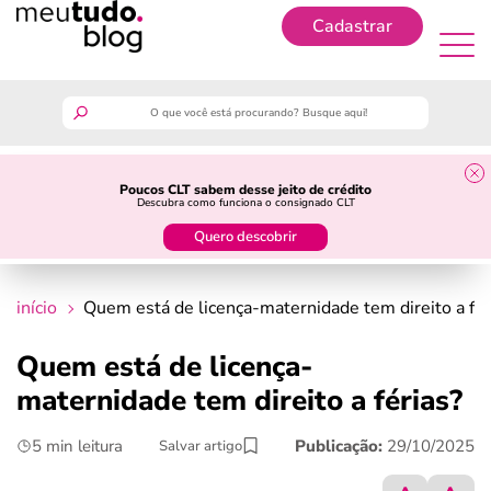
Cadastrar
Cadastrar
meutudo
Poucos CLT sabem desse jeito de crédito
Descubra como funciona o consignado CLT
guia do trabalhador
Quero descobrir
finanças
início
Quem está de licença-maternidade tem direito a fér
benefícios
Quem está de licença-
maternidade tem direito a férias?
crédito fácil
5 min leitura
Publicação:
29/10/2025
Salvar artigo
últimas notícias