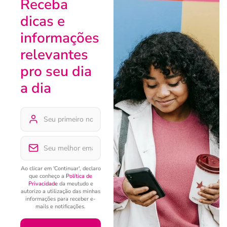
Receba
dicas e
informações
relevantes
pro seu dia
a dia
Ao clicar em 'Continuar', declaro
que conheço a
Política de
Privacidade
da meutudo e
autorizo a utilização das minhas
informações para receber e-
mails e notificações.