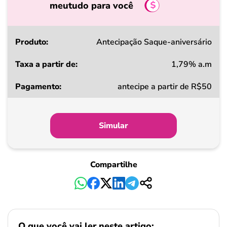
meutudo para você
Produto
Antecipação Saque-aniversário
1,79% a.m
Taxa
antecipe a partir de R$50
a
partir
de
Simular
Pagamento
Compartilhe
O que você vai ler neste artigo: