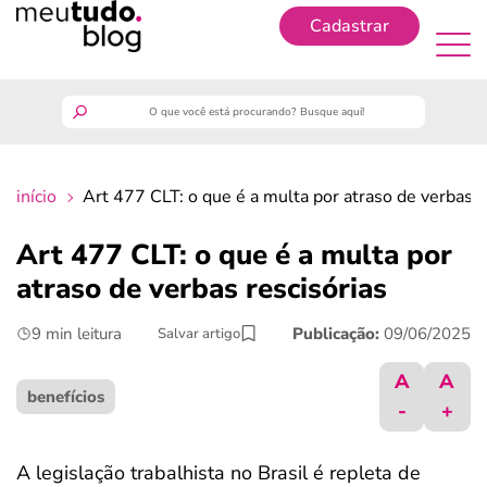
Cadastrar
Cadastrar
meutudo
início
Art 477 CLT: o que é a multa por atraso de verbas r
guia do trabalhador
Art 477 CLT: o que é a multa por
finanças
atraso de verbas rescisórias
9 min leitura
Publicação:
09/06/2025
Salvar artigo
benefícios
A
A
crédito fácil
benefícios
-
+
últimas notícias
A legislação trabalhista no Brasil é repleta de