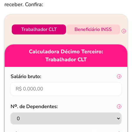
receber. Confira:
Trabalhador CLT
Beneficiário INSS
Calculadora Décimo Terceiro:
Trabalhador CLT
Salário bruto:
Nᴼ. de Dependentes:
Salvar Ferramenta
Salvar Ferramenta
Salvar Ferramenta
Salvar Ferramenta