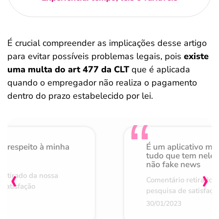
É crucial compreender as implicações desse artigo
para evitar possíveis problemas legais, pois
existe
uma multa do art 477 da CLT
que é aplicada
quando o empregador não realiza o pagamento
dentro do prazo estabelecido por lei.
o respeito à minha
É um aplicativo mu
de
tudo que tem nele 
não fake news
‹
›
retirado da nossa
Comentário retirado 
 satisfação
pesquisa de satisfaçã
30/01/2023