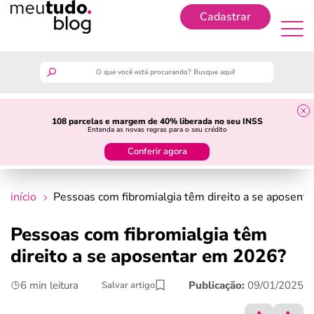
Cadastrar
Cadastrar
meutudo
108 parcelas e margem de 40% liberada no seu INSS
Entenda as novas regras para o seu crédito
guia do trabalhador
Conferir agora
finanças
início
Pessoas com fibromialgia têm direito a se aposent
benefícios
Pessoas com fibromialgia têm
direito a se aposentar em 2026?
crédito fácil
6 min leitura
Publicação:
09/01/2025
Salvar artigo
últimas notícias