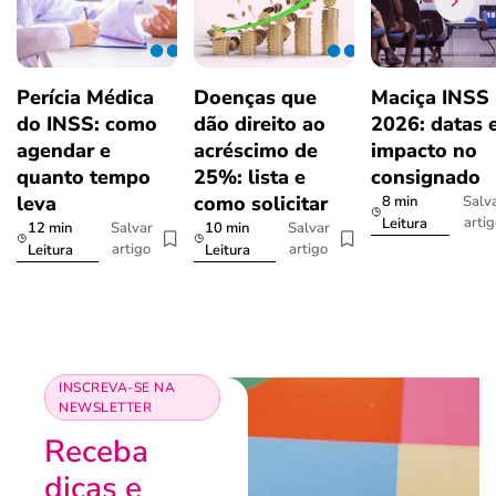
Perícia Médica
Doenças que
Maciça INSS
do INSS: como
dão direito ao
2026: datas 
agendar e
acréscimo de
impacto no
quanto tempo
25%: lista e
consignado
leva
como solicitar
8 min
Salv
arti
Leitura
12 min
10 min
Salvar
Salvar
artigo
artigo
Leitura
Leitura
INSCREVA-SE NA
NEWSLETTER
Receba
dicas e