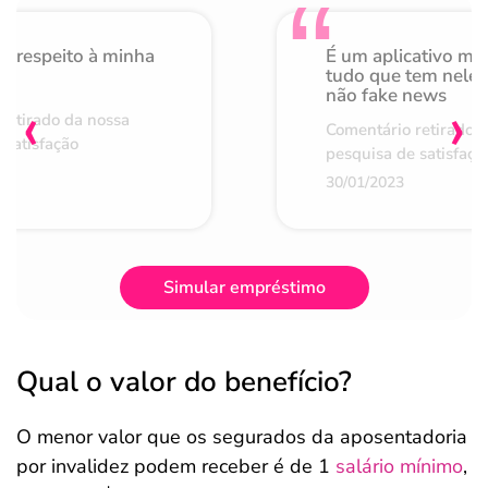
o respeito à minha
É um aplicativo mu
de
tudo que tem nele 
não fake news
‹
›
retirado da nossa
Comentário retirado 
 satisfação
pesquisa de satisfaçã
30/01/2023
Simular empréstimo
Qual o valor do benefício?
O menor valor que os segurados da aposentadoria
por invalidez podem receber é de 1
salário mínimo
,