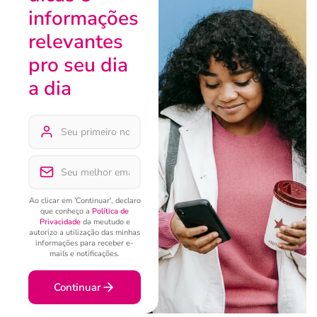
informações
relevantes
pro seu dia
a dia
Ao clicar em 'Continuar', declaro
que conheço a
Política de
Privacidade
da meutudo e
autorizo a utilização das minhas
informações para receber e-
mails e notificações.
Continuar