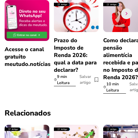
Prazo do
Como declar
Imposto de
pensão
Acesse o canal
Renda 2026:
alimentícia
gratuito
qual a data para
recebida e p
meutudo.notícias
declarar?
no Imposto 
Renda 2026
9 min
Salvar
artigo
Leitura
10 min
Salv
arti
Leitura
Relacionados