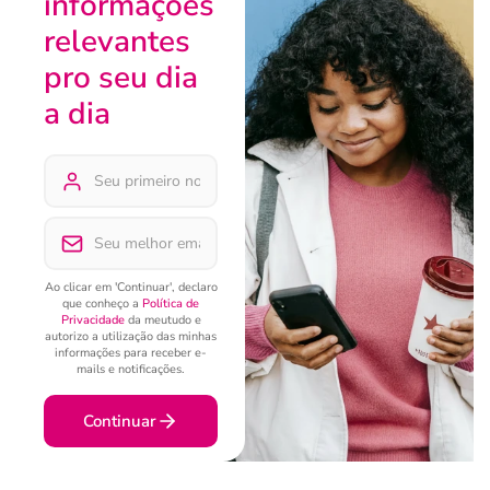
informações
relevantes
pro seu dia
a dia
Ao clicar em 'Continuar', declaro
que conheço a
Política de
Privacidade
da meutudo e
autorizo a utilização das minhas
informações para receber e-
mails e notificações.
Continuar