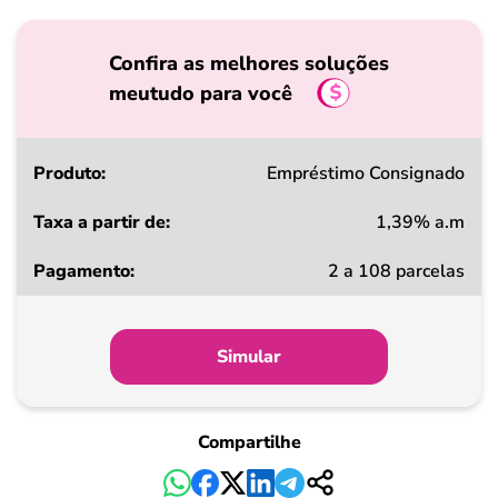
Confira as melhores soluções
meutudo para você
Produto
Empréstimo Consignado
1,39% a.m
Taxa
2 a 108 parcelas
a
partir
de
Simular
Pagamento
Compartilhe