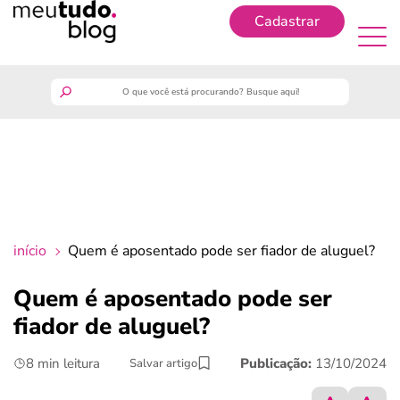
Cadastrar
Cadastrar
meutudo
guia do trabalhador
finanças
início
Quem é aposentado pode ser fiador de aluguel?
benefícios
Quem é aposentado pode ser
fiador de aluguel?
crédito fácil
8 min leitura
Publicação:
13/10/2024
Salvar artigo
últimas notícias