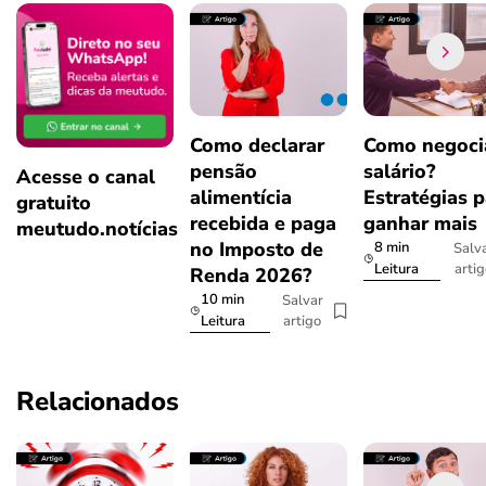
Como declarar
Como negoci
pensão
salário?
Acesse o canal
alimentícia
Estratégias p
gratuito
recebida e paga
ganhar mais
meutudo.notícias
no Imposto de
8 min
Salv
arti
Leitura
Renda 2026?
10 min
Salvar
artigo
Leitura
Relacionados