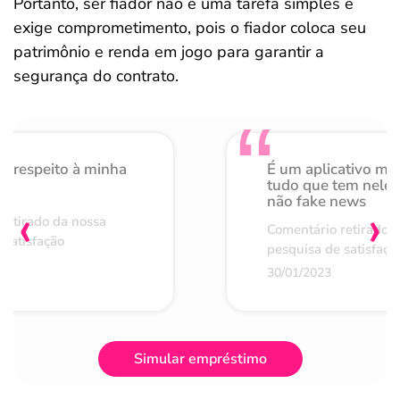
Portanto, ser fiador não é uma tarefa simples e
exige comprometimento, pois o fiador coloca seu
patrimônio e renda em jogo para garantir a
segurança do contrato.
o respeito à minha
É um aplicativo mu
de
tudo que tem nele 
não fake news
‹
›
retirado da nossa
Comentário retirado 
 satisfação
pesquisa de satisfaçã
30/01/2023
Simular empréstimo