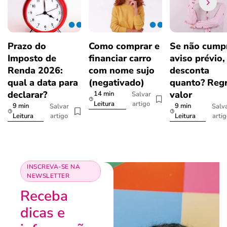
Prazo do
Como comprar e
Se não cumpr
Imposto de
financiar carro
aviso prévio,
Renda 2026:
com nome sujo
desconta
qual a data para
(negativado)
quanto? Regr
declarar?
valor
14 min
Salvar
artigo
Leitura
9 min
9 min
Salvar
Salv
artigo
arti
Leitura
Leitura
INSCREVA-SE NA
NEWSLETTER
Receba
dicas e