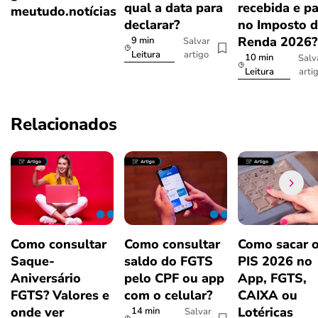
qual a data para
recebida e p
meutudo.notícias
declarar?
no Imposto 
Renda 2026
9 min
Salvar
artigo
Leitura
10 min
Salv
arti
Leitura
Relacionados
Como consultar
Como consultar
Como sacar 
Saque-
saldo do FGTS
PIS 2026 no
Aniversário
pelo CPF ou app
App, FGTS,
FGTS? Valores e
com o celular?
CAIXA ou
onde ver
Lotéricas
14 min
Salvar