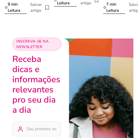
artigo
Leitura
9 min
7 min
Salvar
Salv
artigo
arti
Leitura
Leitura
INSCREVA-SE NA
NEWSLETTER
Receba
dicas e
informações
relevantes
pro seu dia
a dia