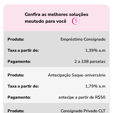
Confira as melhores soluções
meutudo para você
Produto
Empréstimo Consignado
1,39% a.m
Taxa
2 a 108 parcelas
a
partir
Antecipação Saque-aniversário
de
1,79% a.m
Pagamento
antecipe a partir de R$50
Consignado Privado CLT