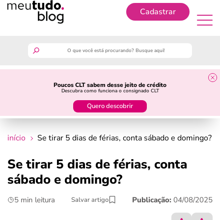
Cadastrar
Cadastrar
meutudo
Poucos CLT sabem desse jeito de crédito
Descubra como funciona o consignado CLT
guia do trabalhador
Quero descobrir
finanças
início
Se tirar 5 dias de férias, conta sábado e domingo?
benefícios
Se tirar 5 dias de férias, conta
sábado e domingo?
crédito fácil
5 min leitura
Publicação:
04/08/2025
Salvar artigo
últimas notícias