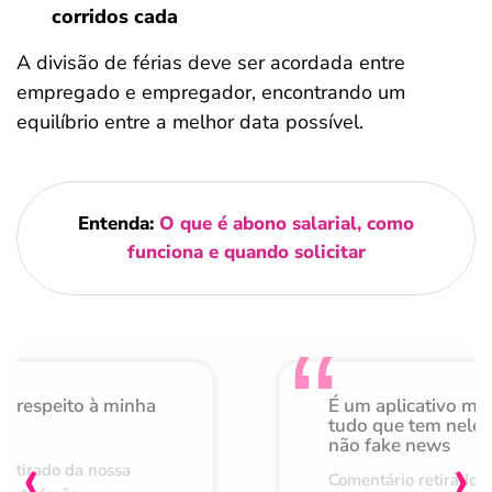
corridos cada
A divisão de férias deve ser acordada entre
empregado e empregador, encontrando um
equilíbrio entre a melhor data possível.
Entenda:
O que é abono salarial, como
funciona e quando solicitar
o respeito à minha
É um aplicativo mu
de
tudo que tem nele 
não fake news
‹
›
retirado da nossa
Comentário retirado 