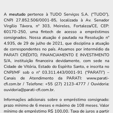
A
meutudo
pertence à TUDO Serviços S.A. (“TUDO”),
CNPJ 27.852.506/0001-85, localizada à Av. Senador
Virgílio Távora, nº 303, Meireles, Fortaleza/CE, CEP:
60170-250, uma fintech de acesso a empréstimos
consignados. Nossa atuação é pautada na Resolução nº
4.935, de 29 de julho de 2021, que disciplina a atuação
de correspondentes no país. Atuamos por intermédio da
PARATI CRÉDITO, FINANCIAMENTO E INVESTIMENTO
S/A, instituição financeira devidamente, com sede na
Cidade de Vitória, Estado do Espírito Santo, e inscrita no
CNPJ/MF sob o nº 03.311.443/0001-91 (“PARATI”) –
Canais de Atendimento da PARATI: www.parati-
cfi.com.br / Telefone: +55 (27) 2123-4777 / Ouvidoria:
ouvidoria@parati-cfi.com.br.
Informações adicionais sobre o empréstimo consignado:
prazo mínimo de 6 meses e máximo de 108 meses. Valor
mínimo de empréstimo R$ 100,00. Taxa de juros a partir