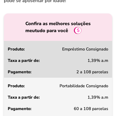
pode se aposentar por idade!
Confira as melhores soluções
meutudo para você
Produto
Empréstimo Consignado
1,39% a.m
Taxa
2 a 108 parcelas
a
partir
Portabilidade Consignado
de
1,39% a.m
Pagamento
60 a 108 parcelas