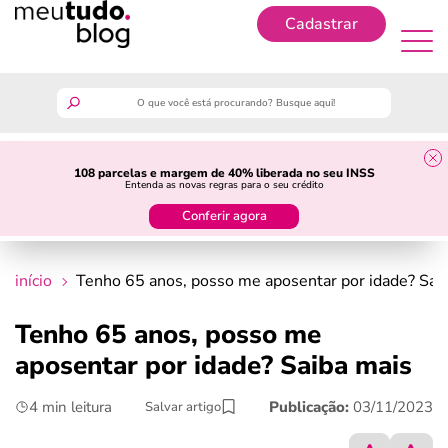
Cadastrar
Cadastrar
meutudo
108 parcelas e margem de 40% liberada no seu INSS
Entenda as novas regras para o seu crédito
guia do trabalhador
Conferir agora
finanças
início
Tenho 65 anos, posso me aposentar por idade? Sai
benefícios
Tenho 65 anos, posso me
aposentar por idade? Saiba mais
crédito fácil
4 min leitura
Publicação:
03/11/2023
Salvar artigo
últimas notícias