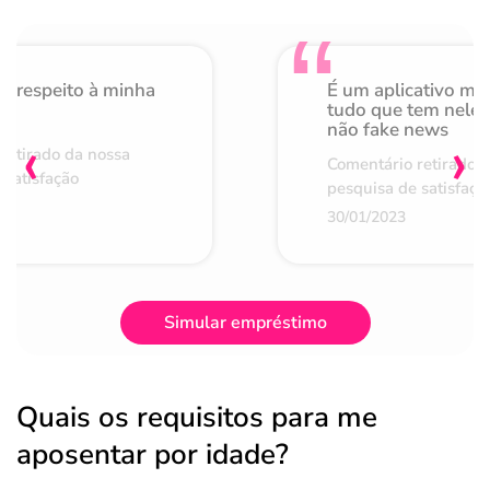
o respeito à minha
É um aplicativo mu
de
tudo que tem nele 
não fake news
‹
›
retirado da nossa
Comentário retirado 
 satisfação
pesquisa de satisfaçã
30/01/2023
Simular empréstimo
Quais os requisitos para me
aposentar por idade?