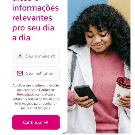
informações
relevantes
pro seu dia
a dia
Ao clicar em 'Continuar', declaro
que conheço a
Política de
Privacidade
da meutudo e
autorizo a utilização das minhas
informações para receber e-
mails e notificações.
Continuar