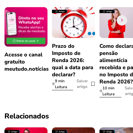
Prazo do
Como declar
Imposto de
pensão
Acesse o canal
Renda 2026:
alimentícia
gratuito
qual a data para
recebida e p
meutudo.notícias
declarar?
no Imposto 
Renda 2026
9 min
Salvar
artigo
Leitura
10 min
Salv
arti
Leitura
Relacionados