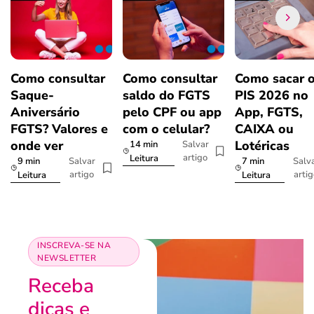
Como consultar
Como consultar
Como sacar 
Saque-
saldo do FGTS
PIS 2026 no
Aniversário
pelo CPF ou app
App, FGTS,
FGTS? Valores e
com o celular?
CAIXA ou
onde ver
Lotéricas
14 min
Salvar
artigo
Leitura
9 min
7 min
Salvar
Salv
artigo
arti
Leitura
Leitura
INSCREVA-SE NA
NEWSLETTER
Receba
dicas e