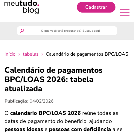
Cadastrar
Cadastrar
meutudo
início
tabelas
Calendário de pagamentos BPC/LOAS 202
guia do trabalhador
Calendário de pagamentos
finanças
BPC/LOAS 2026: tabela
atualizada
benefícios
Publicação:
04/02/2026
crédito fácil
O
calendário BPC/LOAS 2026
reúne todas as
datas de pagamento do benefício, ajudando
últimas notícias
pessoas idosas
e
pessoas com deficiência
a se