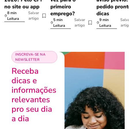
no site ou app
primeiro
pedido pront
emprego?
dicas
8 min
Salvar
artigo
Leitura
5 min
9 min
Salvar
Salv
artigo
arti
Leitura
Leitura
INSCREVA-SE NA
NEWSLETTER
Receba
dicas e
informações
relevantes
pro seu dia
a dia