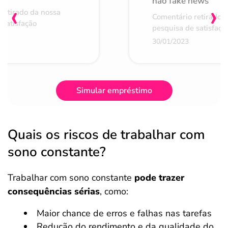
não fake news
‹
›
retirado da nossa
Comentário retirado 
 satisfação
pesquisa de satisfaçã
30/01/2023
Simular empréstimo
Quais os riscos de trabalhar com
sono constante?
Trabalhar com sono constante
pode trazer
consequências sérias
, como:
Maior chance de erros e falhas nas tarefas
Redução do rendimento e da qualidade do