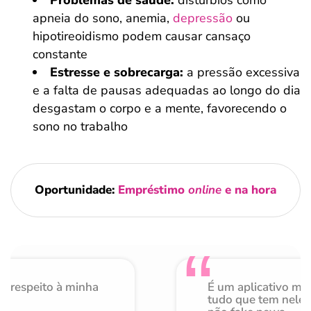
Problemas de saúde:
distúrbios como
apneia do sono, anemia,
depressão
ou
hipotireoidismo podem causar cansaço
constante
Estresse e sobrecarga:
a pressão excessiva
e a falta de pausas adequadas ao longo do dia
desgastam o corpo e a mente, favorecendo o
sono no trabalho
Oportunidade:
Empréstimo
online
e na hora
o respeito à minha
É um aplicativo mu
de
tudo que tem nele 