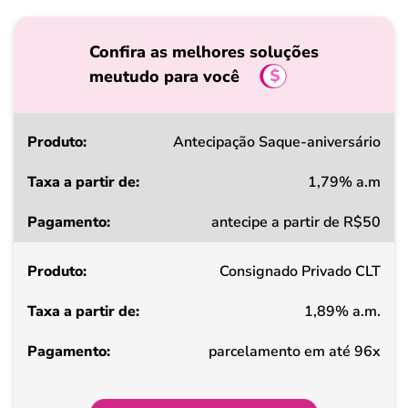
Confira as melhores soluções
meutudo para você
Produto
Antecipação Saque-aniversário
1,79% a.m
Taxa
antecipe a partir de R$50
a
partir
Consignado Privado CLT
de
1,89% a.m.
Pagamento
parcelamento em até 96x