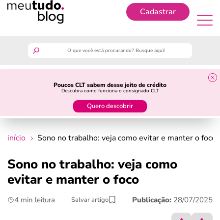
Cadastrar
Cadastrar
meutudo
Poucos CLT sabem desse jeito de crédito
Descubra como funciona o consignado CLT
guia do trabalhador
Quero descobrir
finanças
início
Sono no trabalho: veja como evitar e manter o foco
benefícios
Sono no trabalho: veja como
evitar e manter o foco
crédito fácil
4 min leitura
Publicação:
28/07/2025
Salvar artigo
últimas notícias