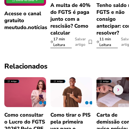
A multa de 40%
Tenho saldo
do FGTS é paga
FGTS e não
Acesse o canal
junto com a
consigo
gratuito
rescisão? Como
antecipar: c
meutudo.notícias
calcular
resolver?
17 min
11 min
Salvar
Salv
artigo
arti
Leitura
Leitura
Relacionados
Como consultar
Como tirar o PIS
Carta de
o Lucro do FGTS
pela primeira
demissão co
2026? Pelo CPF
vez para o
aviso prévio: