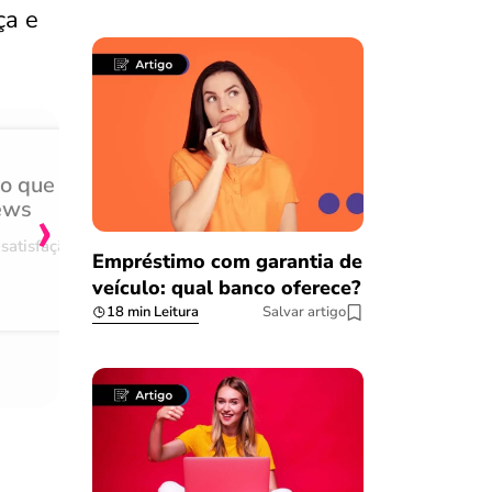
ça e
do que
Achei muito rápido, sem 
›
ews
burocracia
satisfação
Comentário retirado da nossa pes
Empréstimo com garantia de
08/03/2023
veículo: qual banco oferece?
18 min Leitura
Salvar artigo