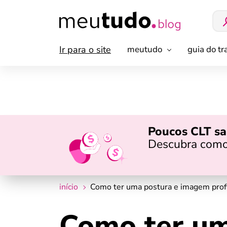
Ir para o site
meutudo
guia do t
Poucos CLT sa
Descubra como
início
Como ter uma postura e imagem profi
Como ter um