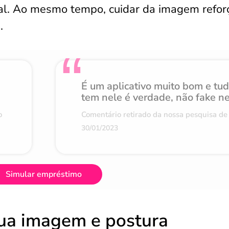
al. Ao mesmo tempo, cuidar da imagem refor
.
É um aplicativo muito bom e tu
tem nele é verdade, não fake n
o
Comentário retirado da nossa pesquisa de 
30/01/2023
Simular empréstimo
sua imagem e postura