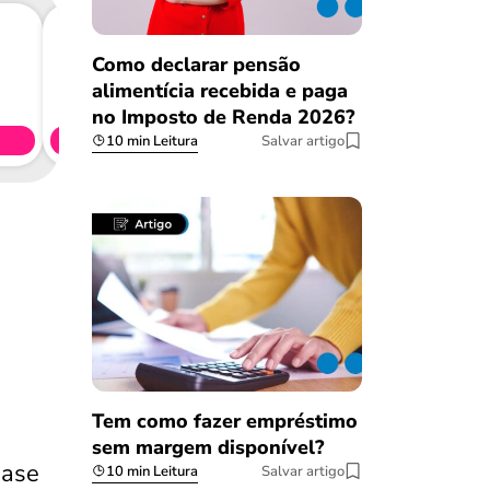
Como declarar pensão
Consig
alimentícia recebida e paga
CL
no Imposto de Renda 2026?
Simule 
10 min Leitura
Salvar artigo
Tem como fazer empréstimo
sem margem disponível?
base
10 min Leitura
Salvar artigo