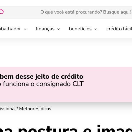
rabalhador
finanças
benefícios
crédito fáci
bem desse jeito de crédito
 funciona o consignado CLT
ssional? Melhores dicas
a postura e im