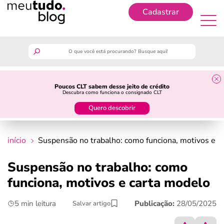
Cadastrar
Cadastrar
meutudo
Poucos CLT sabem desse jeito de crédito
Descubra como funciona o consignado CLT
guia do trabalhador
Quero descobrir
finanças
início
Suspensão no trabalho: como funciona, motivos e c
benefícios
Suspensão no trabalho: como
funciona, motivos e carta modelo
crédito fácil
5 min leitura
Publicação:
28/05/2025
Salvar artigo
últimas notícias