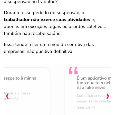
a suspensão no trabalho?
Durante esse período de suspensão, o
trabalhador não exerce suas atividades
e,
apenas em exceções legais ou acordos coletivos,
também não recebe salário.
Essa tende a ser uma medida corretiva das
empresas, não punitiva definitiva.
o respeito à minha
É um aplicativo mu
de
tudo que tem nele 
não fake news
‹
›
retirado da nossa
Comentário retirado 
 satisfação
pesquisa de satisfaçã
30/01/2023