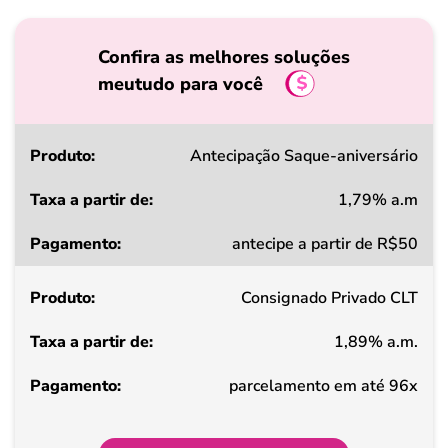
Confira as melhores soluções
meutudo para você
Produto
Antecipação Saque-aniversário
1,79% a.m
Taxa
antecipe a partir de R$50
a
partir
Consignado Privado CLT
de
1,89% a.m.
Pagamento
parcelamento em até 96x