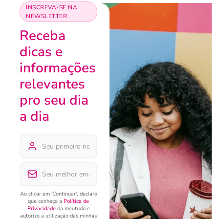
INSCREVA-SE NA
NEWSLETTER
Receba
dicas e
informações
relevantes
pro seu dia
a dia
Ao clicar em 'Continuar', declaro
que conheço a
Política de
Privacidade
da meutudo e
autorizo a utilização das minhas