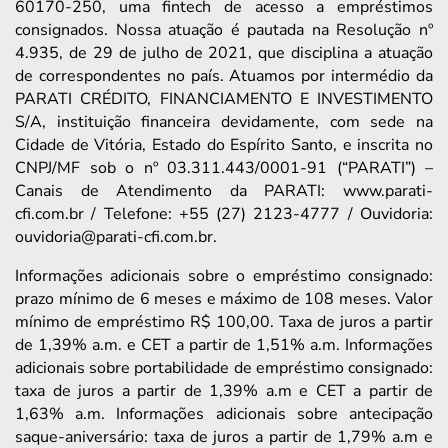
60170-250, uma fintech de acesso a empréstimos
consignados. Nossa atuação é pautada na Resolução nº
4.935, de 29 de julho de 2021, que disciplina a atuação
de correspondentes no país. Atuamos por intermédio da
PARATI CRÉDITO, FINANCIAMENTO E INVESTIMENTO
S/A, instituição financeira devidamente, com sede na
Cidade de Vitória, Estado do Espírito Santo, e inscrita no
CNPJ/MF sob o nº 03.311.443/0001-91 (“PARATI”) –
Canais de Atendimento da PARATI: www.parati-
cfi.com.br / Telefone: +55 (27) 2123-4777 / Ouvidoria:
ouvidoria@parati-cfi.com.br.
Informações adicionais sobre o empréstimo consignado:
prazo mínimo de 6 meses e máximo de 108 meses. Valor
mínimo de empréstimo R$ 100,00. Taxa de juros a partir
de 1,39% a.m. e CET a partir de 1,51% a.m. Informações
adicionais sobre portabilidade de empréstimo consignado:
taxa de juros a partir de 1,39% a.m e CET a partir de
1,63% a.m. Informações adicionais sobre antecipação
saque-aniversário: taxa de juros a partir de 1,79% a.m e