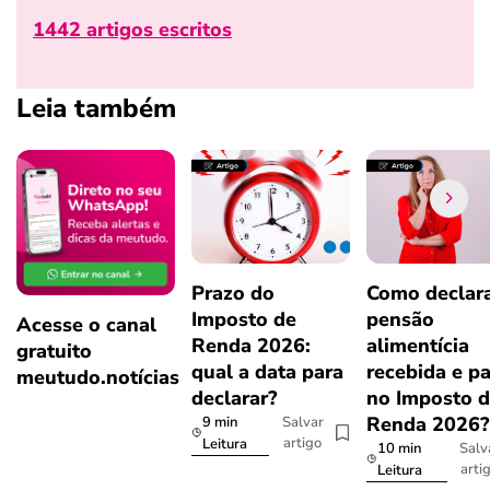
1442 artigos escritos
Leia também
Prazo do
Como declar
Imposto de
pensão
Acesse o canal
Renda 2026:
alimentícia
gratuito
qual a data para
recebida e p
meutudo.notícias
declarar?
no Imposto 
Renda 2026
9 min
Salvar
artigo
Leitura
10 min
Salv
arti
Leitura