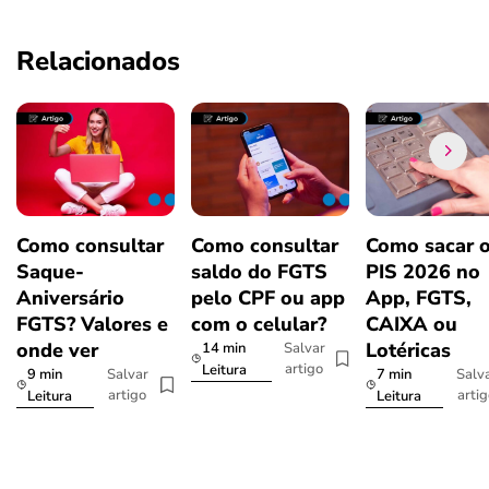
Relacionados
Como consultar
Como consultar
Como sacar 
Saque-
saldo do FGTS
PIS 2026 no
Aniversário
pelo CPF ou app
App, FGTS,
FGTS? Valores e
com o celular?
CAIXA ou
onde ver
Lotéricas
14 min
Salvar
artigo
Leitura
9 min
7 min
Salvar
Salv
artigo
arti
Leitura
Leitura