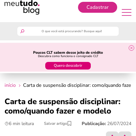
Cadastrar
Cadastrar
meutudo
Poucos CLT sabem desse jeito de crédito
Descubra como funciona o consignado CLT
guia do trabalhador
Quero descobrir
finanças
início
Carta de suspensão disciplinar: como/quando fazer
benefícios
Carta de suspensão disciplinar:
como/quando fazer e modelo
crédito fácil
6 min leitura
Publicação:
26/07/2024
Salvar artigo
últimas notícias