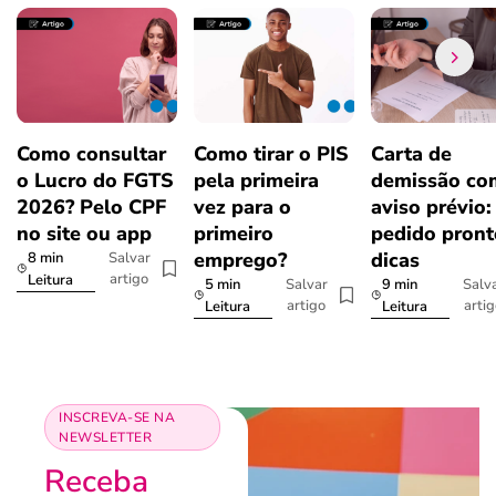
Como consultar
Como tirar o PIS
Carta de
o Lucro do FGTS
pela primeira
demissão co
2026? Pelo CPF
vez para o
aviso prévio:
no site ou app
primeiro
pedido pront
emprego?
dicas
8 min
Salvar
artigo
Leitura
5 min
9 min
Salvar
Salv
artigo
arti
Leitura
Leitura
INSCREVA-SE NA
NEWSLETTER
Receba