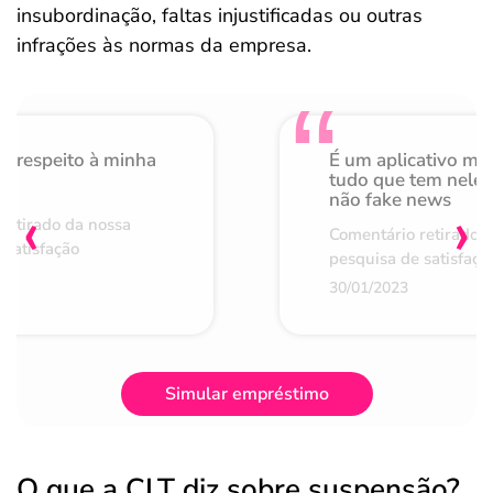
insubordinação, faltas injustificadas ou outras
infrações às normas da empresa.
o respeito à minha
É um aplicativo mu
de
tudo que tem nele 
não fake news
‹
›
retirado da nossa
Comentário retirado 
 satisfação
pesquisa de satisfaçã
30/01/2023
Simular empréstimo
O que a CLT diz sobre suspensão?