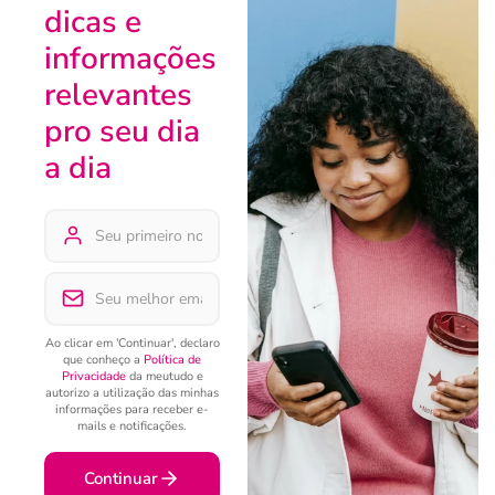
dicas e
informações
relevantes
pro seu dia
a dia
Ao clicar em 'Continuar', declaro
que conheço a
Política de
Privacidade
da meutudo e
autorizo a utilização das minhas
informações para receber e-
mails e notificações.
Continuar