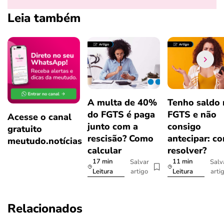
Leia também
A multa de 40%
Tenho saldo
do FGTS é paga
FGTS e não
Acesse o canal
junto com a
consigo
gratuito
rescisão? Como
antecipar: c
meutudo.notícias
calcular
resolver?
17 min
11 min
Salvar
Salv
artigo
arti
Leitura
Leitura
Relacionados