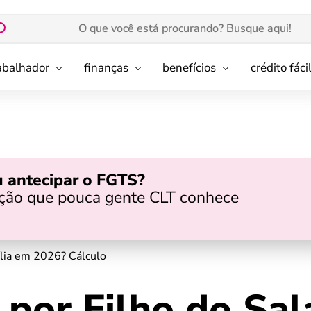
rabalhador
finanças
benefícios
crédito fáci
 antecipar o FGTS?
pção que pouca gente CLT conhece
ília em 2026? Cálculo
 por Filho do Sal