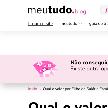
Ir para o site
meutudo
guia do t
Não conseguiu
Existe outra o
início
Qual o valor por Filho do Salário Fam
Qual o valor