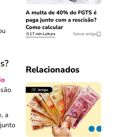
A multa de 40% do FGTS é
paga junto com a rescisão?
Como calcular
ou
17 min Leitura
Salvar artigo
is?
Relacionados
io
nsão
, a
 junto