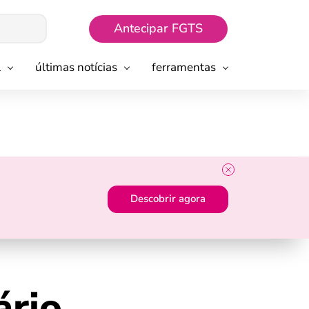
Antecipar FGTS
l
últimas notícias
ferramentas
Descobrir agora
ário