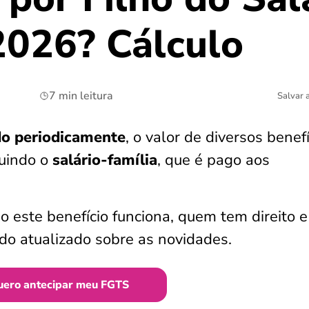
2026? Cálculo
7 min leitura
Salvar 
do periodicamente
, o valor de diversos benef
luindo o
salário-família
, que é pago aos
o este benefício funciona, quem tem direito e
do atualizado sobre as novidades.
uero antecipar meu FGTS