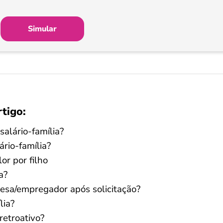
Simular
rtigo:
salário-família?
ário-família?
or por filho
a?
sa/empregador após solicitação?
lia?
retroativo?