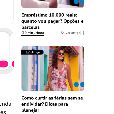
Empréstimo 10.000 reais:
quanto vou pagar? Opções e
parcelas
9 min Leitura
Salvar artigo
Consig
CL
Simule 
Como curtir as férias sem se
renda
endividar? Dicas para
planejar
tes
Salvar Ferramenta