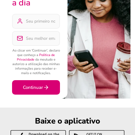
a dia
Ao clicar em 'Continuar', declaro
que conheço a
Política de
Privacidade
da meutudo e
autorizo a utilização das minhas
informações para receber e-
mails e notificações.
Continuar
Baixe o aplicativo