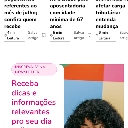
referentes ao
aposentadoria
afetar carga
mês de julho;
com idade
tributária:
confira quem
mínima de 67
entenda
recebe
anos
mudança
4 min
5 min
6 min
Salvar
Salvar
Salv
artigo
artigo
arti
Leitura
Leitura
Leitura
INSCREVA-SE NA
NEWSLETTER
Receba
dicas e
informações
relevantes
pro seu dia