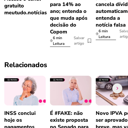
para 14% ao
cancela dívi
gratuito
ano; entenda o
automaticam
meutudo.notícias
que muda após
entenda a
decisão do
notícia falsa
Copom
6 min
Salv
arti
Leitura
6 min
Salvar
artigo
Leitura
Relacionados
INSS conclui
É #FAKE: não
Novo IPVA p
hoje os
existe proposta
ser aprovad
pagamentos
no Senado para
breve, mas v