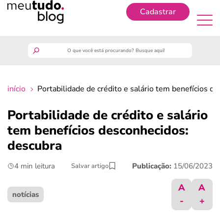
Cadastrar
Cadastrar
meutudo
início
Portabilidade de crédito e salário tem benefícios d
guia do trabalhador
Portabilidade de crédito e salário
finanças
tem benefícios desconhecidos:
descubra
benefícios
4 min leitura
Publicação:
15/06/2023
Salvar artigo
crédito fácil
A
A
notícias
-
+
últimas notícias