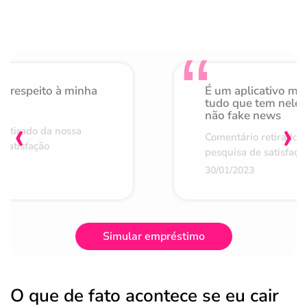
o respeito à minha
É um aplicativo mu
de
tudo que tem nele 
não fake news
‹
›
retirado da nossa
Comentário retirado 
 satisfação
pesquisa de satisfaçã
30/01/2023
Simular empréstimo
O que de fato acontece se eu cair