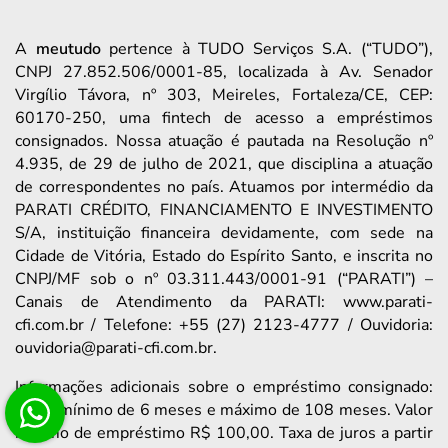
A
meutudo
pertence à TUDO Serviços S.A. (“TUDO”),
CNPJ 27.852.506/0001-85, localizada à Av. Senador
Virgílio Távora, nº 303, Meireles, Fortaleza/CE, CEP:
60170-250, uma fintech de acesso a empréstimos
consignados. Nossa atuação é pautada na Resolução nº
4.935, de 29 de julho de 2021, que disciplina a atuação
de correspondentes no país. Atuamos por intermédio da
PARATI CRÉDITO, FINANCIAMENTO E INVESTIMENTO
S/A, instituição financeira devidamente, com sede na
Cidade de Vitória, Estado do Espírito Santo, e inscrita no
CNPJ/MF sob o nº 03.311.443/0001-91 (“PARATI”) –
Canais de Atendimento da PARATI: www.parati-
cfi.com.br / Telefone: +55 (27) 2123-4777 / Ouvidoria:
ouvidoria@parati-cfi.com.br.
Informações adicionais sobre o empréstimo consignado:
prazo mínimo de 6 meses e máximo de 108 meses. Valor
mínimo de empréstimo R$ 100,00. Taxa de juros a partir