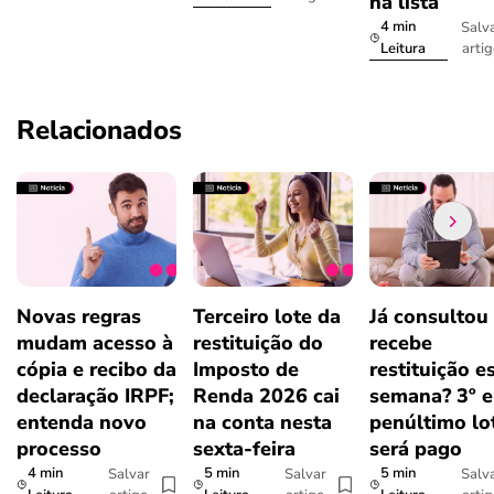
na lista
4 min
Salv
arti
Leitura
Relacionados
Novas regras
Terceiro lote da
Já consultou
mudam acesso à
restituição do
recebe
cópia e recibo da
Imposto de
restituição e
declaração IRPF;
Renda 2026 cai
semana? 3º e
entenda novo
na conta nesta
penúltimo lo
processo
sexta-feira
será pago
4 min
5 min
5 min
Salvar
Salvar
Salv