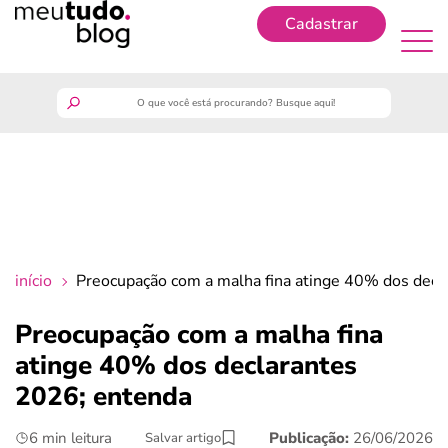
Cadastrar
Cadastrar
meutudo
guia do trabalhador
finanças
início
Preocupação com a malha fina atinge 40% dos decl
benefícios
Preocupação com a malha fina
atinge 40% dos declarantes
crédito fácil
2026; entenda
últimas notícias
6 min leitura
Publicação:
26/06/2026
Salvar artigo