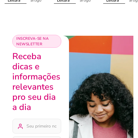
artigo
artigo
arti
Leitura
Leitura
Leitura
INSCREVA-SE NA
NEWSLETTER
Receba
dicas e
informações
relevantes
pro seu dia
a dia