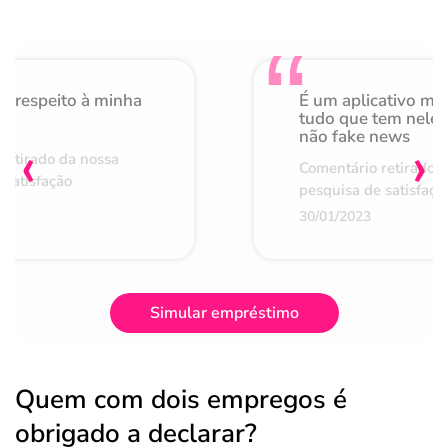
o respeito à minha
É um aplicativo mu
de
tudo que tem nele 
não fake news
‹
›
retirado da nossa
Comentário retirado 
 satisfação
pesquisa de satisfaçã
30/01/2023
Simular empréstimo
Quem com dois empregos é
obrigado a declarar?