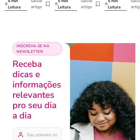
4 min
5 min
5 min
Salvar
Salvar
Salv
artigo
artigo
arti
Leitura
Leitura
Leitura
INSCREVA-SE NA
NEWSLETTER
Receba
dicas e
informações
relevantes
pro seu dia
a dia