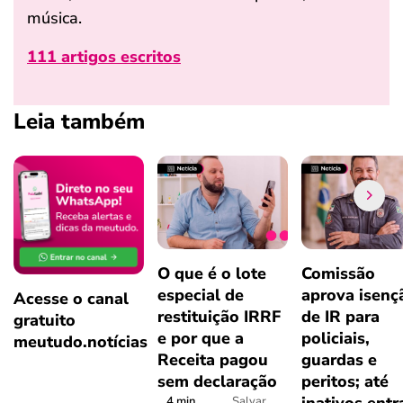
música.
111 artigos escritos
Leia também
O que é o lote
Comissão
especial de
aprova isenç
Acesse o canal
restituição IRRF
de IR para
gratuito
e por que a
policiais,
meutudo.notícias
Receita pagou
guardas e
sem declaração
peritos; até
inativos ent
4 min
Salvar