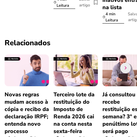
artigo
Leitura
na lista
4 min
Salv
arti
Leitura
Relacionados
Novas regras
Terceiro lote da
Já consultou
mudam acesso à
restituição do
recebe
cópia e recibo da
Imposto de
restituição e
declaração IRPF;
Renda 2026 cai
semana? 3º e
entenda novo
na conta nesta
penúltimo lo
processo
sexta-feira
será pago