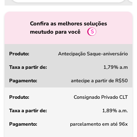
Confira as melhores soluções
meutudo para você
Produto
Antecipação Saque-aniversário
1,79% a.m
Taxa
antecipe a partir de R$50
a
partir
Consignado Privado CLT
de
1,89% a.m.
Pagamento
parcelamento em até 96x