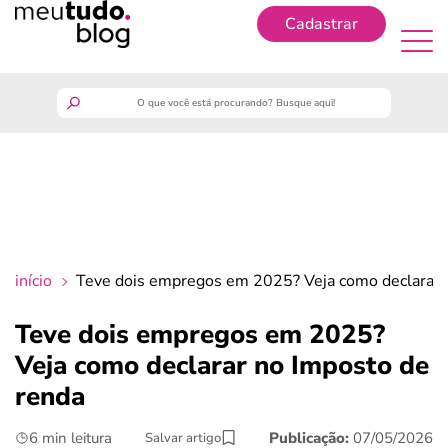
Cadastrar
Cadastrar
meutudo
guia do trabalhador
finanças
início
Teve dois empregos em 2025? Veja como declarar 
benefícios
Teve dois empregos em 2025?
Veja como declarar no Imposto de
crédito fácil
renda
últimas notícias
6 min leitura
Publicação:
07/05/2026
Salvar artigo