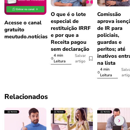
O que é o lote
Comissão
especial de
aprova isenç
Acesse o canal
restituição IRRF
de IR para
gratuito
e por que a
policiais,
meutudo.notícias
Receita pagou
guardas e
sem declaração
peritos; até
inativos ent
4 min
Salvar
artigo
Leitura
na lista
4 min
Salv
arti
Leitura
Relacionados