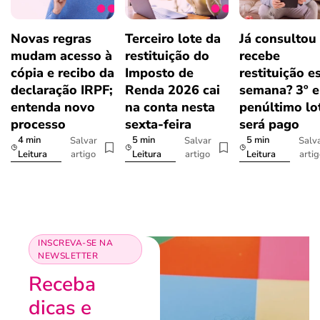
Novas regras
Terceiro lote da
Já consultou
mudam acesso à
restituição do
recebe
cópia e recibo da
Imposto de
restituição e
declaração IRPF;
Renda 2026 cai
semana? 3º e
entenda novo
na conta nesta
penúltimo lo
processo
sexta-feira
será pago
4 min
5 min
5 min
Salvar
Salvar
Salv
artigo
artigo
arti
Leitura
Leitura
Leitura
INSCREVA-SE NA
NEWSLETTER
Receba
dicas e