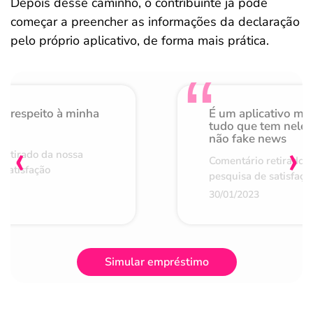
Depois desse caminho, o contribuinte já pode
começar a preencher as informações da declaração
pelo próprio aplicativo, de forma mais prática.
o respeito à minha
É um aplicativo mu
de
tudo que tem nele 
não fake news
‹
›
retirado da nossa
Comentário retirado 
 satisfação
pesquisa de satisfaçã
30/01/2023
Simular empréstimo