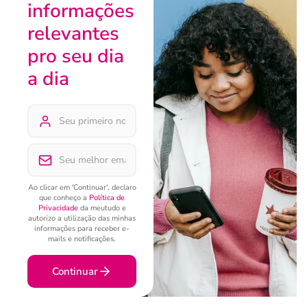
informações
relevantes
pro seu dia
a dia
Ao clicar em 'Continuar', declaro
que conheço a
Política de
Privacidade
da meutudo e
autorizo a utilização das minhas
informações para receber e-
mails e notificações.
Continuar