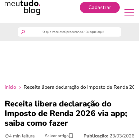
Cadastrar
Cadastrar
meutudo
guia do trabalhador
finanças
início
Receita libera declaração do Imposto de Renda 2026
benefícios
Receita libera declaração do
Imposto de Renda 2026 via app;
crédito fácil
saiba como fazer
últimas notícias
4 min leitura
Publicação:
23/03/2026
Salvar artigo