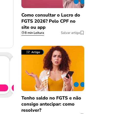
Como consultar o Lucro do
FGTS 2026? Pelo CPF no
site ou app
8 min Leitura
Salvar artigo
Consig
CL
Simule 
Tenho saldo no FGTS e não
consigo antecipar: como
resolver?