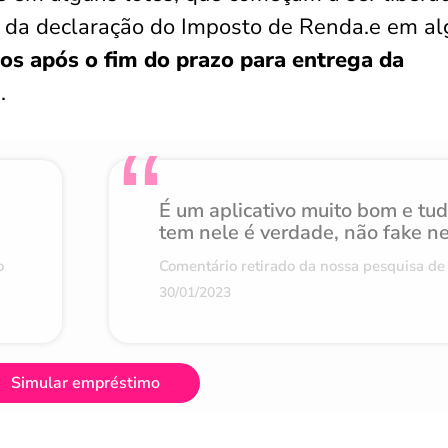
a da declaração do Imposto de Renda.e em a
os após o fim do prazo para entrega da
.
É um aplicativo muito bom e tu
tem nele é verdade, não fake n
o
Comentário retirado da nossa pesquisa de 
30/01/2023
Simular empréstimo