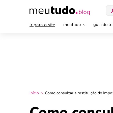
Ir para o site
meutudo
guia do t
início
Como consultar a restituição do Imp
Como consult