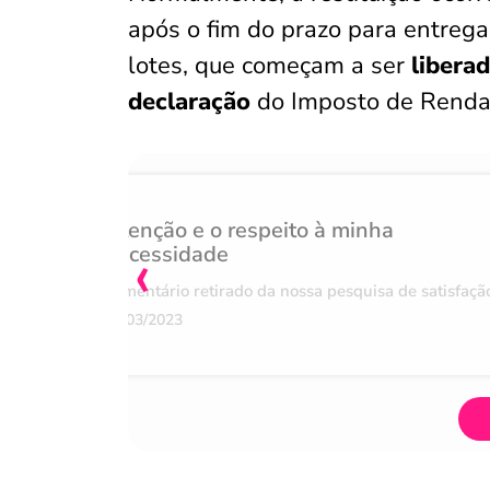
após o fim do prazo para entreg
lotes, que começam a ser
liberad
declaração
do Imposto de Renda
Atenção e o respeito à minha
‹
necessidade
Comentário retirado da nossa pesquisa de satisfaçã
07/03/2023