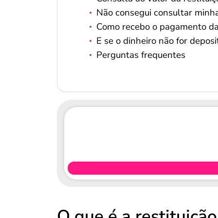
Não consegui consultar minha 
Como recebo o pagamento da r
E se o dinheiro não for depos
Perguntas frequentes
O que é a restituiçã