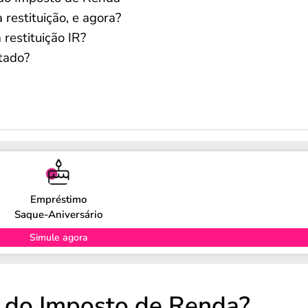
restituição, e agora?
estituição IR?
itado?
Empréstimo
Saque-Aniversário
Simule agora
o do Imposto de Renda?