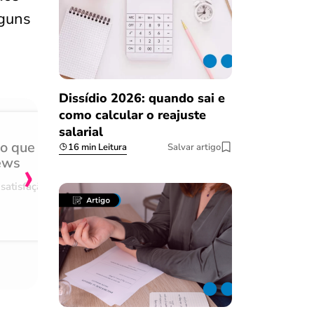
lguns
Dissídio 2026: quando sai e
como calcular o reajuste
salarial
do que
Achei muito rápido, sem 
16 min Leitura
Salvar artigo
›
ews
burocracia
satisfação
Comentário retirado da nossa pes
08/03/2023