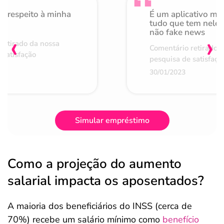
o respeito à minha
É um aplicativo mu
de
tudo que tem nele 
não fake news
‹
›
retirado da nossa
Comentário retirado 
 satisfação
pesquisa de satisfaçã
30/01/2023
Simular empréstimo
Como a projeção do aumento
salarial impacta os aposentados?
A maioria dos beneficiários do INSS (cerca de
70%) recebe um salário mínimo como
benefício