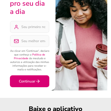
pro seu dia
a dia
Ao clicar em 'Continuar', declaro
que conheço a
Política de
Privacidade
da meutudo e
autorizo a utilização das minhas
informações para receber e-
mails e notificações.
Continuar
Baixe o aplicativo