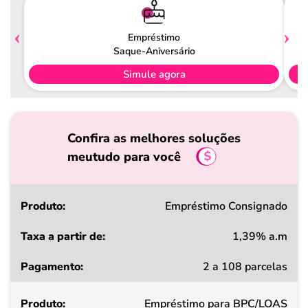
Empréstimo
Saque-Aniversário
Simule agora
Confira as melhores soluções
meutudo para você
Produto
Empréstimo Consignado
1,39% a.m
Taxa
2 a 108 parcelas
a
partir
Empréstimo para BPC/LOAS
de