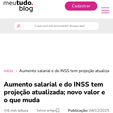
Cadastrar
Cadastrar
meutudo
guia do trabalhador
finanças
início
Aumento salarial e do INSS tem projeção atualizada
benefícios
Aumento salarial e do INSS tem
projeção atualizada; novo valor e
crédito fácil
o que muda
últimas notícias
6 min leitura
Publicação:
04/12/2025
Salvar artigo