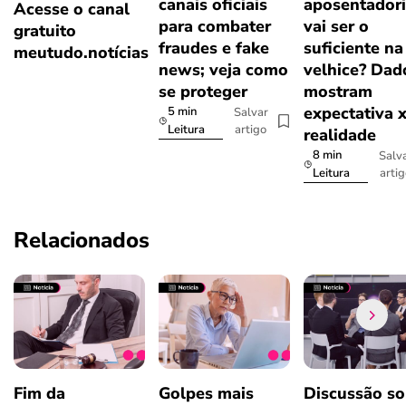
canais oficiais
aposentador
Acesse o canal
para combater
vai ser o
gratuito
fraudes e fake
suficiente na
meutudo.notícias
news; veja como
velhice? Dad
se proteger
mostram
expectativa 
5 min
Salvar
artigo
Leitura
realidade
8 min
Salv
arti
Leitura
Relacionados
Fim da
Golpes mais
Discussão so