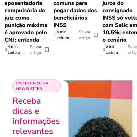
aposentadoria
comuns para
juros do
compulsória de
pegar dados dos
consignado
juiz como
beneficiários
INSS só volt
punição máxima
INSS
com Selic e
é aprovado pelo
10,5%; ente
4 min
Salvar
artigo
Leitura
CNJ; entenda
o cenário
4 min
5 min
Salvar
Salv
artigo
arti
Leitura
Leitura
INSCREVA-SE NA
NEWSLETTER
Receba
dicas e
informações
relevantes