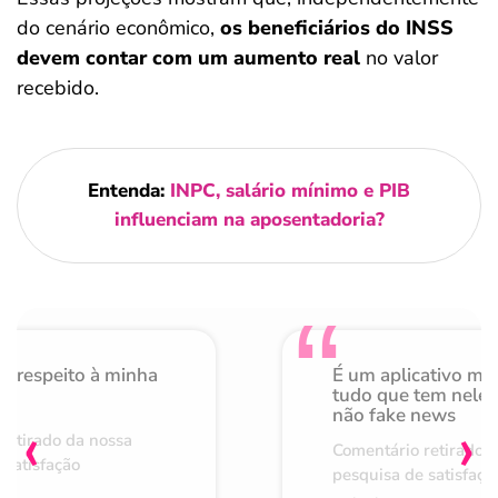
do cenário econômico,
os beneficiários do INSS
devem contar com um aumento real
no valor
recebido.
Entenda:
INPC, salário mínimo e PIB
influenciam na aposentadoria?
o respeito à minha
É um aplicativo mu
de
tudo que tem nele 
não fake news
‹
›
retirado da nossa
Comentário retirado 
 satisfação
pesquisa de satisfaçã