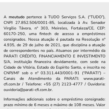
A
meutudo
pertence à TUDO Serviços S.A. (“TUDO”),
CNPJ 27.852.506/0001-85, localizada à Av. Senador
Virgílio Távora, nº 303, Meireles, Fortaleza/CE, CEP:
60170-250, uma fintech de acesso a empréstimos
consignados. Nossa atuação é pautada na Resolução nº
4.935, de 29 de julho de 2021, que disciplina a atuação
de correspondentes no país. Atuamos por intermédio da
PARATI CRÉDITO, FINANCIAMENTO E INVESTIMENTO
S/A, instituição financeira devidamente, com sede na
Cidade de Vitória, Estado do Espírito Santo, e inscrita no
CNPJ/MF sob o nº 03.311.443/0001-91 (“PARATI”) –
Canais de Atendimento da PARATI: www.parati-
cfi.com.br / Telefone: +55 (27) 2123-4777 / Ouvidoria:
ouvidoria@parati-cfi.com.br.
Informações adicionais sobre o empréstimo consignado:
prazo mínimo de 6 meses e máximo de 108 meses. Valor