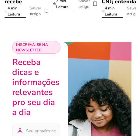
recebe
CNJ; entenda
3 min
Salvar
artigo
Leitura
4 min
4 min
Salvar
Salv
artigo
arti
Leitura
Leitura
INSCREVA-SE NA
NEWSLETTER
Receba
dicas e
informações
relevantes
pro seu dia
a dia