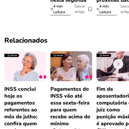
4 min
4 min
Salvar
Salv
artigo
arti
Leitura
Leitura
Relacionados
INSS conclui
Pagamentos do
Fim da
hoje os
INSS vão até
aposentador
pagamentos
essa sexta-feira
compulsória
referentes ao
para quem
juiz como
mês de julho;
recebe acima do
punição máx
confira quem
mínimo
é aprovado p