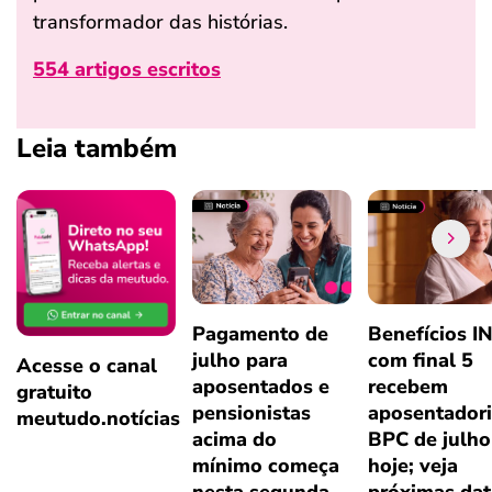
transformador das histórias.
554 artigos escritos
Leia também
Pagamento de
Benefícios I
julho para
com final 5
Acesse o canal
aposentados e
recebem
gratuito
pensionistas
aposentadori
meutudo.notícias
acima do
BPC de julho
mínimo começa
hoje; veja
nesta segunda
próximas dat