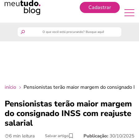
Cadastrar
Cadastrar
meutudo
guia do trabalhador
finanças
início
Pensionistas terão maior margem do consignado INS
benefícios
Pensionistas terão maior margem
do consignado INSS com reajuste
crédito fácil
salarial
últimas notícias
6 min leitura
Publicação:
30/10/2025
Salvar artigo