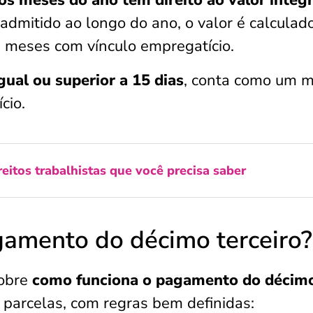
s meses do ano tem direito ao valor integr
 admitido ao longo do ano, o valor é calculad
 meses com vínculo empregatício.
ual ou superior a 15 dias
, conta como um 
cio.
reitos trabalhistas que você precisa saber
amento do décimo terceiro?
obre
como funciona o pagamento do décim
 parcelas, com regras bem definidas: