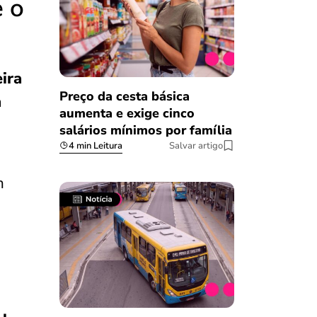
é o
ira
Preço da cesta básica
a
aumenta e exige cinco
salários mínimos por família
4 min Leitura
Salvar artigo
m
Salvar Ferramenta