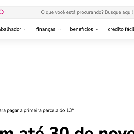
rabalhador
finanças
benefícios
crédito fáci
a pagar a primeira parcela do 13º
m até 30 de nov