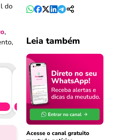
l do
ro
,
Leia também
nto,
Consig
CL
Simule 
Acesse o canal gratuito