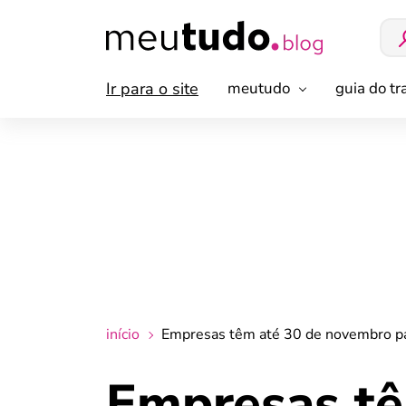
Ir para o site
meutudo
guia do t
início
Empresas têm até 30 de novembro par
Empresas tê