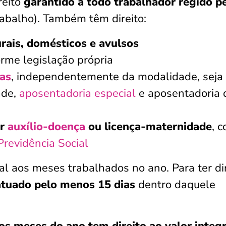
reito
garantido a todo trabalhador regido p
rabalho). Também têm direito:
rais, domésticos e avulsos
orme legislação própria
as
, independentemente da modalidade, seja
ade,
aposentadoria especial
e aposentadoria 
or
auxílio-doença
ou licença-maternidade
, 
Previdência Social
al aos meses trabalhados no ano. Para ter di
atuado pelo menos 15 dias
dentro daquele