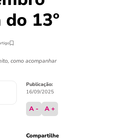
a do 13º
artigo
reito, como acompanhar
Publicação:
16/09/2025
A -
A +
Compartilhe