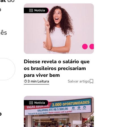
al
do
o
mês
Dieese revela o salário que
os brasileiros precisariam
para viver bem
3 min Leitura
Salvar artigo
o