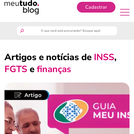
Cadastrar
Cadastrar
meutudo
Artigos e notícias de
INSS
,
guia do trabalhador
FGTS
e
finanças
finanças
benefícios
crédito fácil
últimas notícias