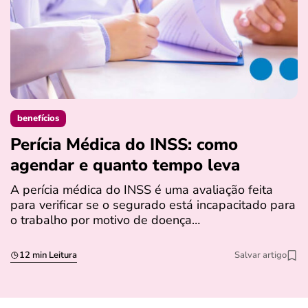
benefícios
Perícia Médica do INSS: como
D
agendar e quanto tempo leva
a
s
A perícia médica do INSS é uma avaliação feita
para verificar se o segurado está incapacitado para
O
o trabalho por motivo de doença…
I
q
12 min Leitura
Salvar artigo