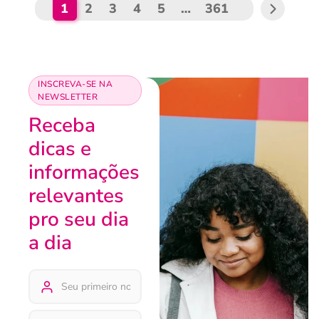
1
2
3
4
5
…
361
INSCREVA-SE NA
NEWSLETTER
Receba
dicas e
informações
relevantes
pro seu dia
a dia