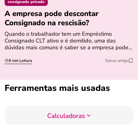
consignado privado
A empresa pode descontar
N
Consignado na rescisão​?
t
Quando o trabalhador tem um Empréstimo
N
Consignado CLT ativo e é demitido, uma das
l
dúvidas mais comuns é saber se a empresa pode…
e
s
8 min Leitura
Salvar artigo
Ferramentas mais usadas
Calculadoras