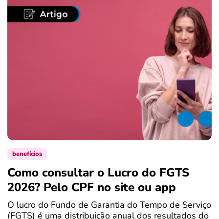
benefícios
Como consultar o Lucro do FGTS
C
2026? Pelo CPF no site ou app
P
O lucro do Fundo de Garantia do Tempo de Serviço
S
(FGTS) é uma distribuição anual dos resultados do
d