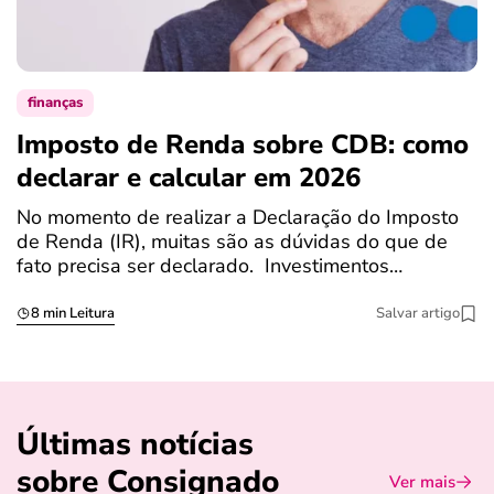
finanças
Imposto de Renda sobre CDB: como
N
declarar e calcular em 2026
a
No momento de realizar a Declaração do Imposto
T
de Renda (IR), muitas são as dúvidas do que de
c
fato precisa ser declarado. Investimentos…
c
8 min Leitura
Salvar artigo
Últimas notícias
sobre Consignado
Ver mais