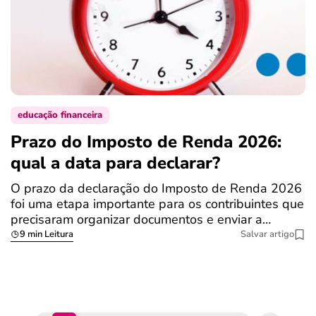
educação financeira
Prazo do Imposto de Renda 2026:
C
qual a data para declarar?
r
R
O prazo da declaração do Imposto de Renda 2026
foi uma etapa importante para os contribuintes que
A
precisaram organizar documentos e enviar a…
m
9 min Leitura
Salvar artigo
q
S