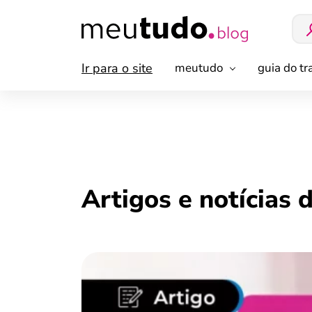
Ir para o site
meutudo
guia do t
Artigos e notícias 