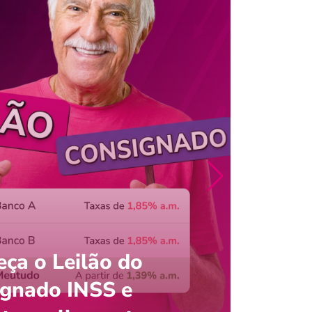
ça o Leilão do
ignado INSS e
Entre
onsultar saldo do FGTS pelo C