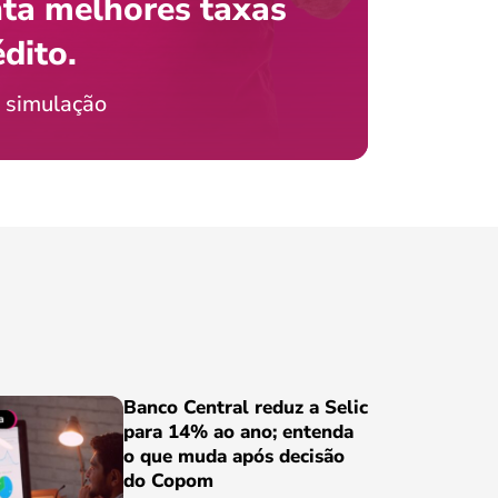
ta melhores taxas
que e
 com o celular?
édito.
preci
ticia Jordão
 simulação
Conheça
Banco Central reduz a Selic
para 14% ao ano; entenda
o que muda após decisão
do Copom