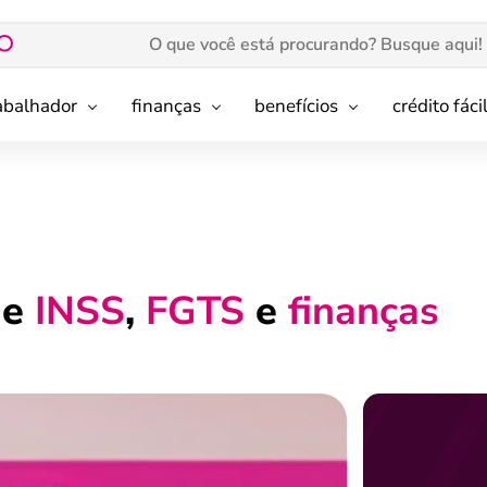
rabalhador
finanças
benefícios
crédito fáci
de
INSS
,
FGTS
e
finanças