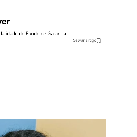
benefícios
ver
Se eu pe
dalidade do Fundo de Garantia.
O Fundo de Gara
Salvar artigo
13 min Leitura