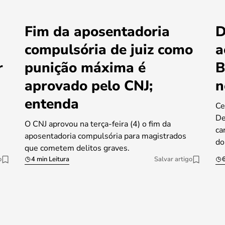
Fim da aposentadoria
D
compulsória de juiz como
a
r
punição máxima é
B
aprovado pelo CNJ;
n
entenda
Ce
De
O CNJ aprovou na terça-feira (4) o fim da
ca
aposentadoria compulsória para magistrados
do
que cometem delitos graves.
o
4 min Leitura
Salvar artigo
6