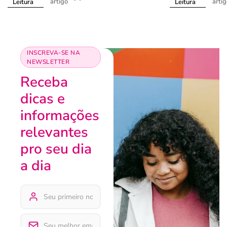
artigo
arti
Leitura
Leitura
INSCREVA-SE NA
NEWSLETTER
Receba
dicas e
informações
relevantes
pro seu dia
a dia