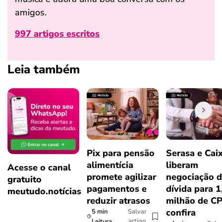
amigos.
997 artigos escritos
Leia também
Pix para pensão
Serasa e Cai
alimentícia
liberam
Acesse o canal
promete agilizar
negociação 
gratuito
pagamentos e
dívida para 1
meutudo.notícias
reduzir atrasos
milhão de CP
confira
5 min
Salvar
artigo
Leitura