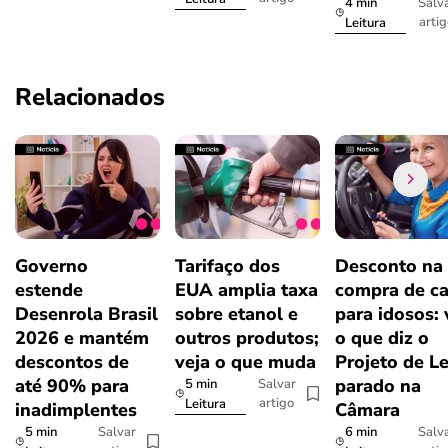
4 min
Salv
arti
Leitura
Relacionados
Governo
Tarifaço dos
Desconto na
estende
EUA amplia taxa
compra de ca
Desenrola Brasil
sobre etanol e
para idosos: 
2026 e mantém
outros produtos;
o que diz o
descontos de
veja o que muda
Projeto de Le
até 90% para
parado na
5 min
Salvar
artigo
Leitura
inadimplentes
Câmara
5 min
6 min
Salvar
Salv