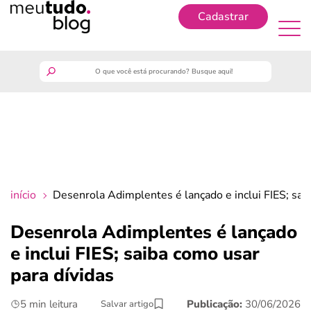
Cadastrar
Cadastrar
meutudo
guia do trabalhador
finanças
início
Desenrola Adimplentes é lançado e inclui FIES; sai
benefícios
Desenrola Adimplentes é lançado
e inclui FIES; saiba como usar
crédito fácil
para dívidas
últimas notícias
5 min leitura
Publicação:
30/06/2026
Salvar artigo