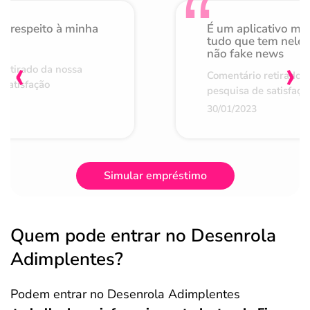
o respeito à minha
É um aplicativo mu
de
tudo que tem nele 
não fake news
‹
›
retirado da nossa
Comentário retirado 
 satisfação
pesquisa de satisfaçã
30/01/2023
Simular empréstimo
Quem pode entrar no Desenrola
Adimplentes?
Podem entrar no Desenrola Adimplentes