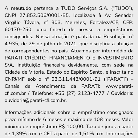
A
meutudo
pertence à TUDO Serviços S.A. (“TUDO”),
CNPJ 27.852.506/0001-85, localizada à Av. Senador
Virgílio Távora, nº 303, Meireles, Fortaleza/CE, CEP:
60170-250, uma fintech de acesso a empréstimos
consignados. Nossa atuação é pautada na Resolução nº
4.935, de 29 de julho de 2021, que disciplina a atuação
de correspondentes no país. Atuamos por intermédio da
PARATI CRÉDITO, FINANCIAMENTO E INVESTIMENTO
S/A, instituição financeira devidamente, com sede na
Cidade de Vitória, Estado do Espírito Santo, e inscrita no
CNPJ/MF sob o nº 03.311.443/0001-91 (“PARATI”) –
Canais de Atendimento da PARATI: www.parati-
cfi.com.br / Telefone: +55 (27) 2123-4777 / Ouvidoria:
ouvidoria@parati-cfi.com.br.
Informações adicionais sobre o empréstimo consignado:
prazo mínimo de 6 meses e máximo de 108 meses. Valor
mínimo de empréstimo R$ 100,00. Taxa de juros a partir
de 1,39% a.m. e CET a partir de 1,51% a.m. Informações