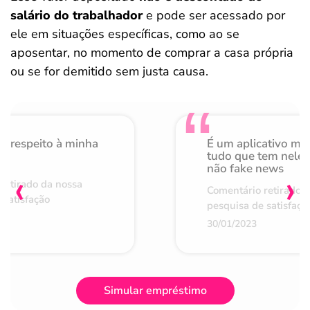
salário do trabalhador
e pode ser acessado por
ele em situações específicas, como ao se
aposentar, no momento de comprar a casa própria
ou se for demitido sem justa causa.
o respeito à minha
É um aplicativo mu
de
tudo que tem nele 
não fake news
‹
›
retirado da nossa
Comentário retirado 
 satisfação
pesquisa de satisfaçã
30/01/2023
Simular empréstimo