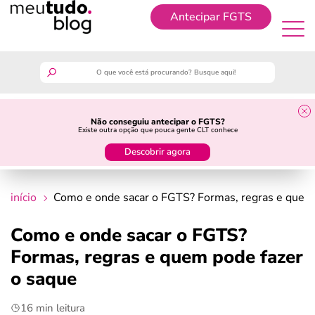
Antecipar FGTS
Antecipar FGTS
meutudo
Não conseguiu antecipar o FGTS?
Existe outra opção que pouca gente CLT conhece
guia do trabalhador
Descobrir agora
finanças
início
Como e onde sacar o FGTS? Formas, regras e quem 
benefícios
Como e onde sacar o FGTS?
Formas, regras e quem pode fazer
crédito fácil
o saque
últimas notícias
16 min leitura