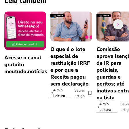
Leia também
O que é o lote
Comissão
especial de
aprova isenç
Acesse o canal
restituição IRRF
de IR para
gratuito
e por que a
policiais,
meutudo.notícias
Receita pagou
guardas e
sem declaração
peritos; até
inativos ent
4 min
Salvar
artigo
Leitura
na lista
4 min
Salv
arti
Leitura