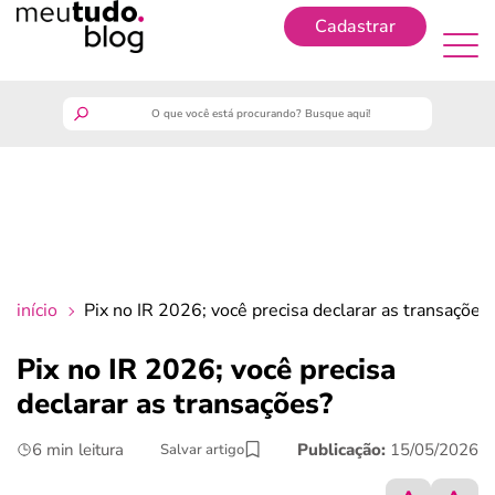
Cadastrar
Cadastrar
meutudo
guia do trabalhador
finanças
início
Pix no IR 2026; você precisa declarar as transações
benefícios
Pix no IR 2026; você precisa
declarar as transações?
crédito fácil
6 min leitura
Publicação:
15/05/2026
Salvar artigo
últimas notícias