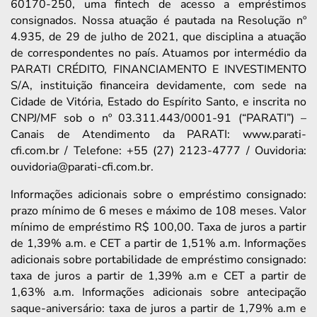
60170-250, uma fintech de acesso a empréstimos
consignados. Nossa atuação é pautada na Resolução nº
4.935, de 29 de julho de 2021, que disciplina a atuação
de correspondentes no país. Atuamos por intermédio da
PARATI CRÉDITO, FINANCIAMENTO E INVESTIMENTO
S/A, instituição financeira devidamente, com sede na
Cidade de Vitória, Estado do Espírito Santo, e inscrita no
CNPJ/MF sob o nº 03.311.443/0001-91 (“PARATI”) –
Canais de Atendimento da PARATI: www.parati-
cfi.com.br / Telefone: +55 (27) 2123-4777 / Ouvidoria:
ouvidoria@parati-cfi.com.br.
Informações adicionais sobre o empréstimo consignado:
prazo mínimo de 6 meses e máximo de 108 meses. Valor
mínimo de empréstimo R$ 100,00. Taxa de juros a partir
de 1,39% a.m. e CET a partir de 1,51% a.m. Informações
adicionais sobre portabilidade de empréstimo consignado:
taxa de juros a partir de 1,39% a.m e CET a partir de
1,63% a.m. Informações adicionais sobre antecipação
saque-aniversário: taxa de juros a partir de 1,79% a.m e