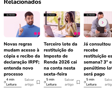
Relacionados
Novas regras
Terceiro lote da
Já consultou
mudam acesso à
restituição do
recebe
cópia e recibo da
Imposto de
restituição e
declaração IRPF;
Renda 2026 cai
semana? 3º e
entenda novo
na conta nesta
penúltimo lo
processo
sexta-feira
será pago
4 min
5 min
5 min
Salvar
Salvar
Salv
artigo
artigo
arti
Leitura
Leitura
Leitura