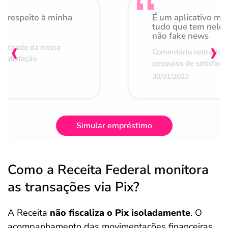
o respeito à minha
É um aplicativo mu
de
tudo que tem nele 
não fake news
‹
›
retirado da nossa
Comentário retirado 
 satisfação
pesquisa de satisfaçã
30/01/2023
Simular empréstimo
Como a Receita Federal monitora
as transações via Pix?
A Receita
não fiscaliza o Pix isoladamente
. O
acompanhamento das movimentações financeiras