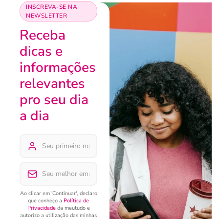
INSCREVA-SE NA
NEWSLETTER
Receba
dicas e
informações
relevantes
pro seu dia
a dia
Ao clicar em 'Continuar', declaro
que conheço a
Política de
Privacidade
da meutudo e
autorizo a utilização das minhas