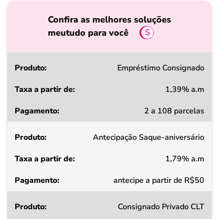
Confira as melhores soluções
meutudo para você
Produto
Empréstimo Consignado
1,39% a.m
Taxa
2 a 108 parcelas
a
partir
Antecipação Saque-aniversário
de
1,79% a.m
Pagamento
antecipe a partir de R$50
Consignado Privado CLT