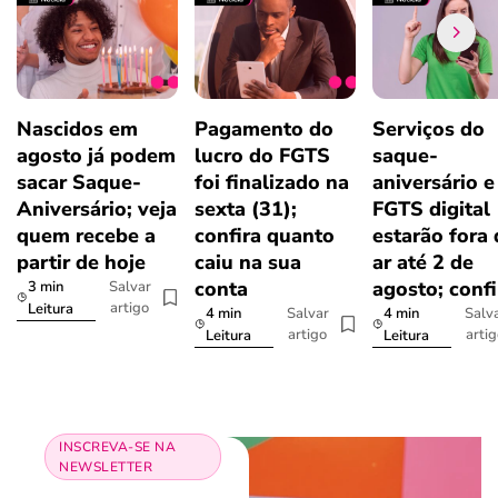
Nascidos em
Pagamento do
Serviços do
agosto já podem
lucro do FGTS
saque-
sacar Saque-
foi finalizado na
aniversário e
Aniversário; veja
sexta (31);
FGTS digital
quem recebe a
confira quanto
estarão fora
partir de hoje
caiu na sua
ar até 2 de
conta
agosto; confi
3 min
Salvar
artigo
Leitura
4 min
4 min
Salvar
Salv
artigo
arti
Leitura
Leitura
INSCREVA-SE NA
NEWSLETTER