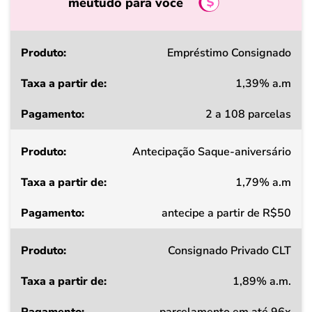
meutudo para você
Produto
Empréstimo Consignado
1,39% a.m
Taxa
2 a 108 parcelas
a
partir
Antecipação Saque-aniversário
de
1,79% a.m
Pagamento
antecipe a partir de R$50
Consignado Privado CLT
1,89% a.m.