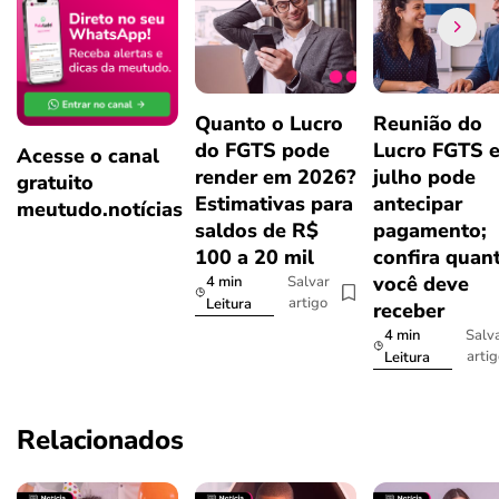
Quanto o Lucro
Reunião do
do FGTS pode
Lucro FGTS 
Acesse o canal
render em 2026?
julho pode
gratuito
Estimativas para
antecipar
meutudo.notícias
saldos de R$
pagamento;
100 a 20 mil
confira quan
você deve
4 min
Salvar
artigo
Leitura
receber
4 min
Salv
arti
Leitura
Relacionados