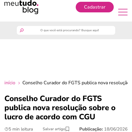
Cadastrar
Cadastrar
meutudo
guia do trabalhador
finanças
início
Conselho Curador do FGTS publica nova resolução 
benefícios
Conselho Curador do FGTS
publica nova resolução sobre o
crédito fácil
lucro de acordo com CGU
últimas notícias
5 min leitura
Publicação:
18/06/2026
Salvar artigo