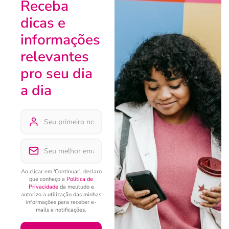
Receba
dicas e
informações
relevantes
pro seu dia
a dia
Ao clicar em 'Continuar', declaro
que conheço a
Política de
Privacidade
da meutudo e
autorizo a utilização das minhas
informações para receber e-
mails e notificações.