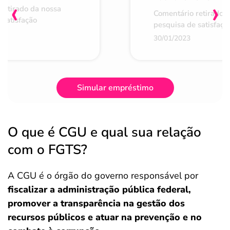
‹
›
retirado da nossa
Comentário retirado 
 satisfação
pesquisa de satisfaçã
30/01/2023
Simular empréstimo
O que é CGU e qual sua relação
com o FGTS?
A CGU é o órgão do governo responsável por
fiscalizar a administração pública federal,
promover a transparência na gestão dos
recursos públicos e atuar na prevenção e no