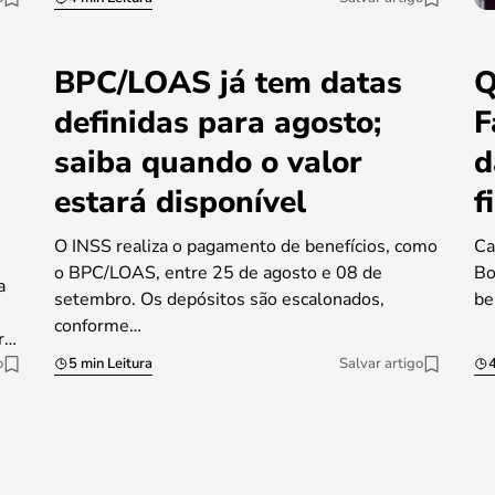
BPC/LOAS já tem datas
Q
definidas para agosto;
F
saiba quando o valor
d
estará disponível
f
O INSS realiza o pagamento de benefícios, como
Ca
o BPC/LOAS, entre 25 de agosto e 08 de
Bo
a
setembro. Os depósitos são escalonados,
be
conforme…
r…
o
5 min Leitura
Salvar artigo
4