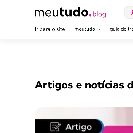
Ir para o site
meutudo
guia do t
Artigos e notícias 