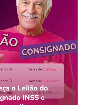
ça o Leilão do
ignado INSS e
Entre
onsultar saldo do FGTS pelo C