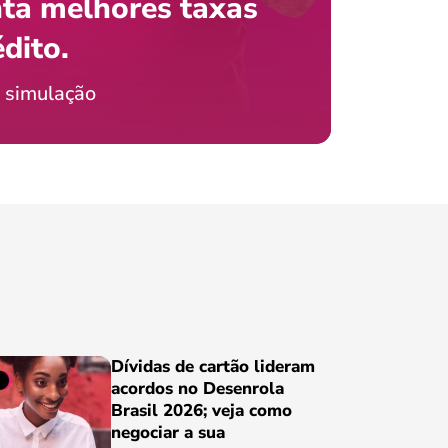
ta melhores taxas
que e
 com o celular?
édito.
preci
icia Jordão
 simulação
Conheça
Dívidas de cartão lideram
acordos no Desenrola
Brasil 2026; veja como
negociar a sua