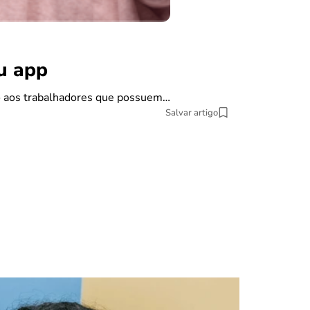
benefícios
Carta de
ou app
Se você pretende
do aos trabalhadores que possuem…
9 min Leitura
Salvar artigo