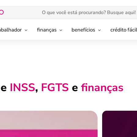
rabalhador
finanças
benefícios
crédito fáci
de
INSS
,
FGTS
e
finanças