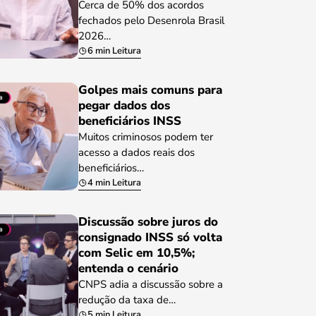
Cerca de 50% dos acordos
fechados pelo Desenrola Brasil
2026…
6 min Leitura
Golpes mais comuns para
pegar dados dos
beneficiários INSS
Muitos criminosos podem ter
acesso a dados reais dos
beneficiários…
4 min Leitura
Discussão sobre juros do
consignado INSS só volta
com Selic em 10,5%;
entenda o cenário
CNPS adia a discussão sobre a
redução da taxa de…
5 min Leitura