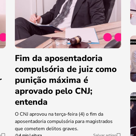
Fim da aposentadoria
compulsória de juiz como
r
punição máxima é
aprovado pelo CNJ;
entenda
O CNJ aprovou na terça-feira (4) o fim da
aposentadoria compulsória para magistrados
que cometem delitos graves.
o
4 min Leitura
Salvar artigo