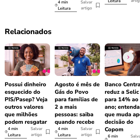
arti
Leitura
4 min
Salvar
artigo
Leitura
Relacionados
Possui dinheiro
Agosto é mês de
Banco Centra
esquecido do
Gás do Povo
reduz a Selic
PIS/Pasep? Veja
para famílias de
para 14% ao
outros valores
2 a mais
ano; entenda
que milhões
pessoas: saiba
que muda ap
podem resgatar
quando recebe
decisão do
Copom
4 min
4 min
Salvar
Salvar
artigo
artigo
Leitura
Leitura
6 min
Salv