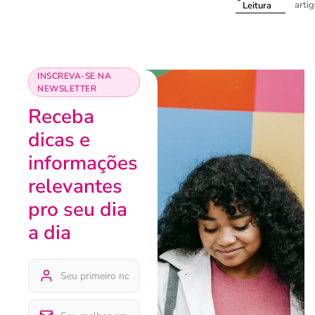
arti
Leitura
INSCREVA-SE NA
NEWSLETTER
Receba
dicas e
informações
relevantes
pro seu dia
a dia