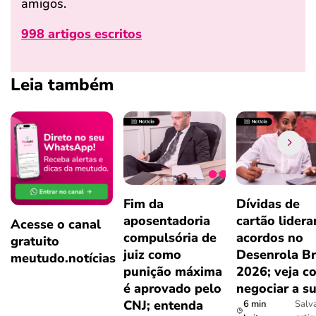
amigos.
998 artigos escritos
Leia também
Fim da
Dívidas de
aposentadoria
cartão lider
Acesse o canal
compulsória de
acordos no
gratuito
juiz como
Desenrola Br
meutudo.notícias
punição máxima
2026; veja c
é aprovado pelo
negociar a s
CNJ; entenda
6 min
Salv