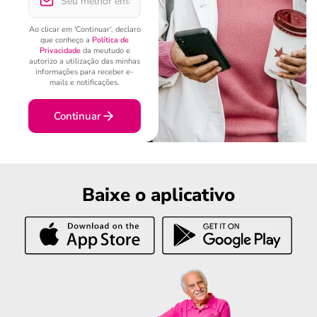
Ao clicar em 'Continuar', declaro
que conheço a
Política de
Privacidade
da meutudo e
autorizo a utilização das minhas
informações para receber e-
mails e notificações.
Continuar
Baixe o aplicativo