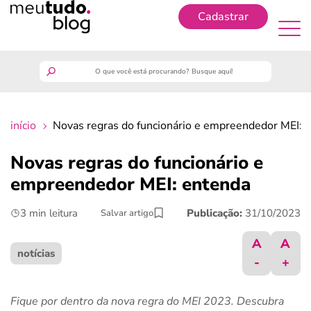
Cadastrar
Cadastrar
meutudo
início
Novas regras do funcionário e empreendedor MEI: 
guia do trabalhador
Novas regras do funcionário e
finanças
empreendedor MEI: entenda
3 min leitura
Publicação:
31/10/2023
Salvar artigo
benefícios
A
A
crédito fácil
notícias
-
+
últimas notícias
Fique por dentro da nova regra do MEI 2023. Descubra