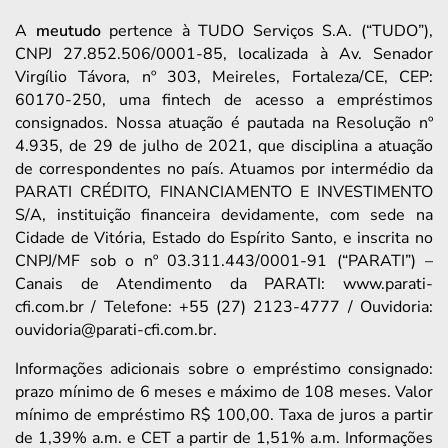
A
meutudo
pertence à TUDO Serviços S.A. (“TUDO”),
CNPJ 27.852.506/0001-85, localizada à Av. Senador
Virgílio Távora, nº 303, Meireles, Fortaleza/CE, CEP:
60170-250, uma fintech de acesso a empréstimos
consignados. Nossa atuação é pautada na Resolução nº
4.935, de 29 de julho de 2021, que disciplina a atuação
de correspondentes no país. Atuamos por intermédio da
PARATI CRÉDITO, FINANCIAMENTO E INVESTIMENTO
S/A, instituição financeira devidamente, com sede na
Cidade de Vitória, Estado do Espírito Santo, e inscrita no
CNPJ/MF sob o nº 03.311.443/0001-91 (“PARATI”) –
Canais de Atendimento da PARATI: www.parati-
cfi.com.br / Telefone: +55 (27) 2123-4777 / Ouvidoria:
ouvidoria@parati-cfi.com.br.
Informações adicionais sobre o empréstimo consignado:
prazo mínimo de 6 meses e máximo de 108 meses. Valor
mínimo de empréstimo R$ 100,00. Taxa de juros a partir
de 1,39% a.m. e CET a partir de 1,51% a.m. Informações