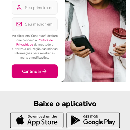
Ao clicar em 'Continuar', declaro
que conheço a
Política de
Privacidade
da meutudo e
autorizo a utilização das minhas
informações para receber e-
mails e notificações.
Continuar
Baixe o aplicativo