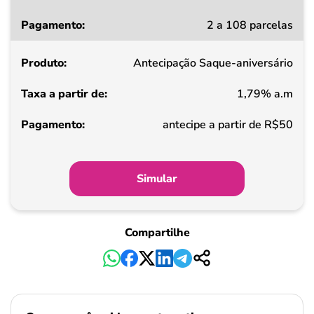
Taxa
2 a 108 parcelas
a
partir
Antecipação Saque-aniversário
de
1,79% a.m
Pagamento
antecipe a partir de R$50
Simular
Compartilhe