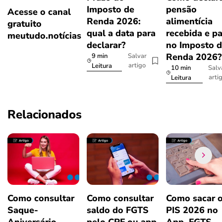
Imposto de
pensão
Acesse o canal
Renda 2026:
alimentícia
gratuito
qual a data para
recebida e p
meutudo.notícias
declarar?
no Imposto 
Renda 2026
9 min
Salvar
artigo
Leitura
10 min
Salv
arti
Leitura
Relacionados
Como consultar
Como consultar
Como sacar 
Saque-
saldo do FGTS
PIS 2026 no
Aniversário
pelo CPF ou app
App, FGTS,