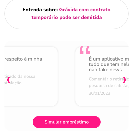
Entenda sobre:
Grávida com contrato
temporário pode ser demitida
o respeito à minha
É um aplicativo mu
de
tudo que tem nele 
não fake news
‹
›
retirado da nossa
Comentário retirado 
 satisfação
pesquisa de satisfaçã
30/01/2023
Simular empréstimo