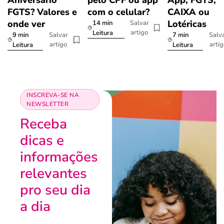
FGTS? Valores e
com o celular?
CAIXA ou
onde ver
Lotéricas
14 min
Salvar
artigo
Leitura
9 min
7 min
Salvar
Salv
artigo
arti
Leitura
Leitura
INSCREVA-SE NA
NEWSLETTER
Receba
dicas e
informações
relevantes
pro seu dia
a dia