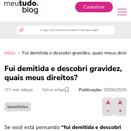
Cadastrar
Cadastrar
meutudo
início
Fui demitida e descobri gravidez, quais meus direit
guia do trabalhador
Fui demitida e descobri gravidez,
finanças
quais meus direitos?
7 min leitura
Publicação:
20/06/2025
Salvar artigo
benefícios
A
A
crédito fácil
benefícios
-
+
últimas notícias
Se você está pensando
“fui demitida e descobri