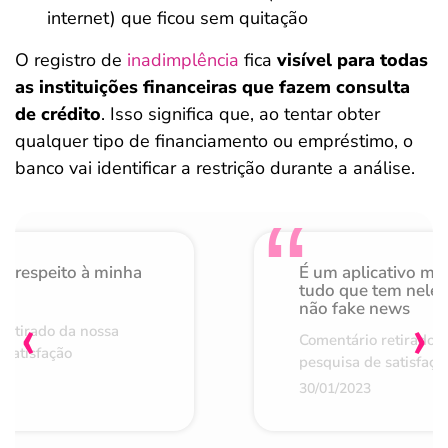
internet) que ficou sem quitação
O registro de
inadimplência
fica
visível para todas
as instituições financeiras que fazem consulta
de crédito
. Isso significa que, ao tentar obter
qualquer tipo de financiamento ou empréstimo, o
banco vai identificar a restrição durante a análise.
o respeito à minha
É um aplicativo mu
de
tudo que tem nele 
não fake news
‹
›
retirado da nossa
Comentário retirado 
 satisfação
pesquisa de satisfaçã
30/01/2023