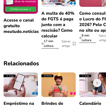
A multa de 40%
Como consul
do FGTS é paga
o Lucro do 
Acesse o canal
junto com a
2026? Pelo 
gratuito
rescisão? Como
no site ou a
meutudo.notícias
calcular
8 min
Salv
arti
Leitura
17 min
Salvar
artigo
Leitura
Relacionados
Empréstimo na
Brindes de
Calendário