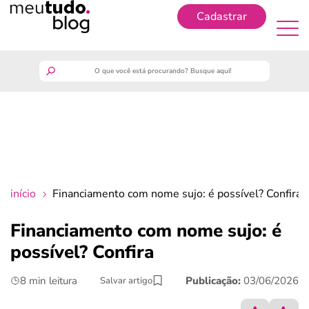
Cadastrar
Cadastrar
meutudo
guia do trabalhador
finanças
início
Financiamento com nome sujo: é possível? Confira
benefícios
Financiamento com nome sujo: é
possível? Confira
crédito fácil
8 min leitura
Publicação:
03/06/2026
Salvar artigo
últimas notícias