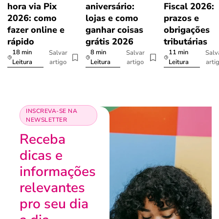
hora via Pix
aniversário:
Fiscal 2026:
2026: como
lojas e como
prazos e
fazer online e
ganhar coisas
obrigações
rápido
grátis 2026
tributárias
18 min
8 min
11 min
Salvar
Salvar
Salv
artigo
artigo
arti
Leitura
Leitura
Leitura
INSCREVA-SE NA
NEWSLETTER
Receba
dicas e
informações
relevantes
pro seu dia