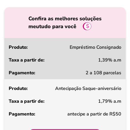
Confira as melhores soluções
meutudo para você
Produto
Empréstimo Consignado
1,39% a.m
Taxa
2 a 108 parcelas
a
partir
Antecipação Saque-aniversário
de
1,79% a.m
Pagamento
antecipe a partir de R$50