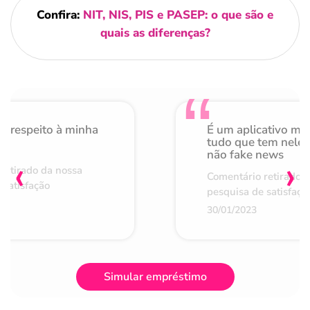
Confira:
NIT, NIS, PIS e PASEP: o que são e
quais as diferenças?
o respeito à minha
É um aplicativo mu
de
tudo que tem nele 
não fake news
‹
›
retirado da nossa
Comentário retirado 
 satisfação
pesquisa de satisfaçã
30/01/2023
Simular empréstimo