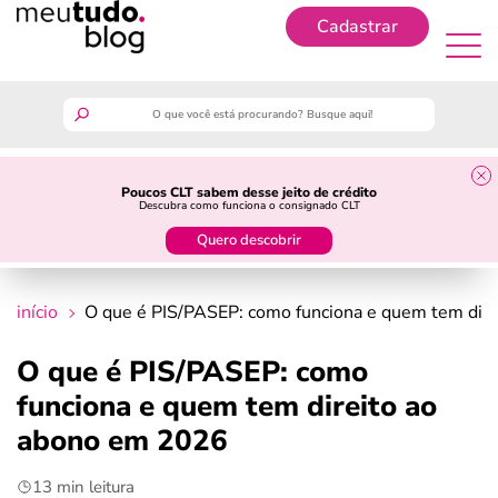
Cadastrar
Cadastrar
meutudo
Poucos CLT sabem desse jeito de crédito
Descubra como funciona o consignado CLT
guia do trabalhador
Quero descobrir
finanças
início
O que é PIS/PASEP: como funciona e quem tem dir
benefícios
O que é PIS/PASEP: como
funciona e quem tem direito ao
crédito fácil
abono em 2026
últimas notícias
13 min leitura